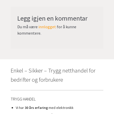
undermen
Fold
TILBUD
ut
undermen
Legg igjen en kommentar
Du må være
innlogget
for å kunne
kommentere.
Enkel – Sikker – Trygg netthandel for
bedrifter og forbrukere
TRYGG HANDEL
Vi har
30 års erfaring
med elektronikk