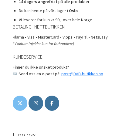
14 dagers angrefrist
på alle produkter
Du kan hente på vårt lager i
Oslo
Vi leverer for kun kr 99,- over hele Norge
BETALING I NETTBUTIKKEN
Klarna • Visa • MasterCard • Vipps • PayPal • NetsEasy
* Faktura (gjelder kun for forhandlere)
KUNDESERVICE
Finner du ikke ønsket produkt?
Send oss en e-post på:
post@DAB-butikken.no
Finn oss