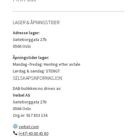
LAGER & ÅPNINGSTIDER
Adresse lager:
Gøteborggata 27b
0566 Oslo
Åpningstider lager:
Mandag–fredag: Henting etter avtale
Lørdag & søndag: STENGT
SELSKAPSINFORMASJON
DAB-butikken.no drives av:
Veibel AS
Gøteborggata 27b
0566 Oslo
Org.nr: 917 853 134
veibel.com
(+47) 40 00 45 80