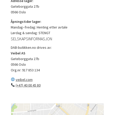
Adresse lager:
Gøteborggata 27b
0566 Oslo
Åpningstider lager:
Mandag–fredag: Henting etter avtale
Lørdag & søndag: STENGT
SELSKAPSINFORMASJON
DAB-butikken.no drives av:
Veibel AS
Gøteborggata 27b
0566 Oslo
Org.nr: 917 853 134
veibel.com
(+47) 40 00 45 80