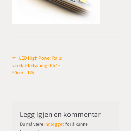
undermen
Fold
TILBUD
ut
undermen
Innleggsnavigasjon
Forrige
LED High Power Rails
innlegg:
varebil-belysning IP67 –
50cm – 12V
Legg igjen en kommentar
Du må være
innlogget
for å kunne