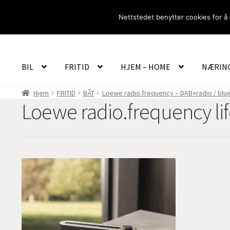
Hopp
Hopp
Nettstedet benytter cookies for å 
til
til
navigasjon
innhold
BIL
FRITID
HJEM – HOME
NÆRIN
Hjem
FRITID
BÅT
Loewe radio.frequency – DAB+radio / blueto
Loewe radio.frequency lif