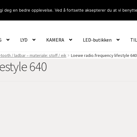
gi deg en bedre opplevelse. Ved å fortsette aksepterer du at vi benytte
Om Oss
Logg inn
G
LYD
KAMERA
LED-butikken
TI
oth / ladbar – materiale: stoff / eik
Loewe radio.frequency lifestyle 640
estyle 640