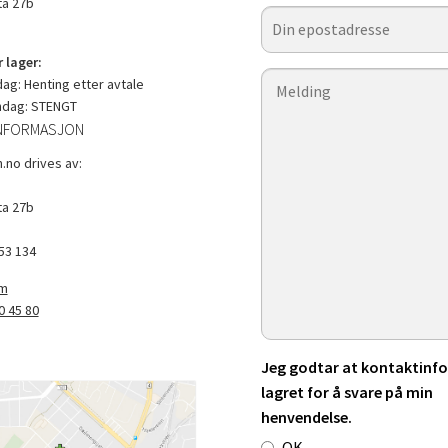
a 27b
 lager:
g: Henting etter avtale
ndag: STENGT
NFORMASJON
.no drives av:
a 27b
53 134
om
0 45 80
Jeg godtar at kontaktinfo 
lagret for å svare på min
henvendelse.
OK