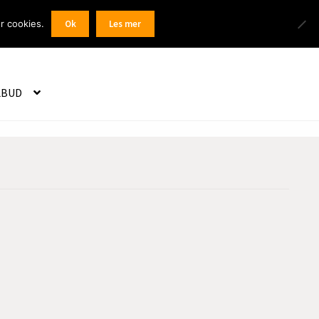
Products
r cookies.
Ok
Les mer
 / Registrer
search
LBUD