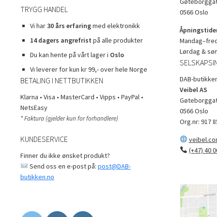
Gøteborggat
TRYGG HANDEL
0566 Oslo
Vi har
30 års erfaring
med elektronikk
Åpningstider
14 dagers angrefrist
på alle produkter
Mandag–freda
Lørdag & sø
Du kan hente på vårt lager i
Oslo
SELSKAPSI
Vi leverer for kun kr 99,- over hele Norge
DAB-butikken
BETALING I NETTBUTIKKEN
Veibel AS
Klarna • Visa • MasterCard • Vipps • PayPal •
Gøteborggat
NetsEasy
0566 Oslo
* Faktura (gjelder kun for forhandlere)
Org.nr: 917 8
KUNDESERVICE
veibel.c
(+47) 40 0
Finner du ikke ønsket produkt?
Send oss en e-post på:
post@DAB-
butikken.no