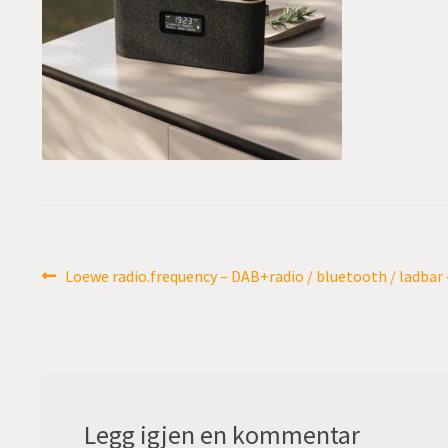
Innleggsnavigasjon
Forrige
Loewe radio.frequency – DAB+radio / bluetooth / ladbar – 
innlegg:
Legg igjen en kommentar