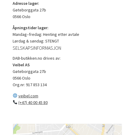
Adresse lager:
Gøteborggata 27b
0566 Oslo
Åpningstider lager:
Mandag–fredag: Henting etter avtale
Lørdag & søndag: STENGT
SELSKAPSINFORMASJON
DAB-butikken.no drives av:
Veibel AS
Gøteborggata 27b
0566 Oslo
Org.nr: 917 853 134
veibel.com
(+47) 40 00 45 80