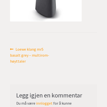
undermen
Fold
TILBUD
ut
undermen
Innleggsnavigasjon
Forrige
Loewe klang mr5
innlegg:
basalt grey – multirom-
høyttaler
Legg igjen en kommentar
Du må være
innlogget
for å kunne