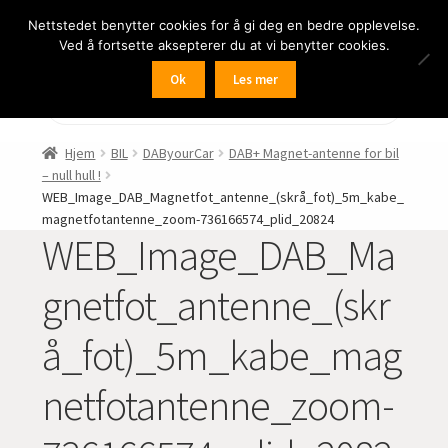
Nettstedet benytter cookies for å gi deg en bedre opplevelse.
Hopp
Hopp
Meny
Ved å fortsette aksepterer du at vi benytter cookies.
til
til
navigasjon
innhold
Ok
Les mer
Fold
BIL
Products
search
ut
undermen
Fold
FRITID
Hjem
BIL
DAByourCar
DAB+ Magnet-antenne for bil
ut
– null hull !
undermen
Fold
HJEM – HOME
WEB_Image_DAB_Magnetfot_antenne_(skrå_fot)_5m_kabe_
ut
magnetfotantenne_zoom-736166574_plid_20824
WEB_Image_DAB_Ma
undermen
Fold
NÆRING
ut
gnetfot_antenne_(skr
undermen
Fold
LYD
ut
å_fot)_5m_kabe_mag
undermen
Fold
KAMERA
ut
netfotantenne_zoom-
undermen
Fold
LED-butikken
ut