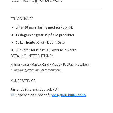
TRYGG HANDEL
Vi har
30 års erfaring
med elektronikk
14 dagers angrefrist
på alle produkter
Du kan hente på vårt lager i
Oslo
Vi leverer for kun kr 99,- over hele Norge
BETALING I NETTBUTIKKEN
Klarna • Visa • MasterCard • Vipps • PayPal • NetsEasy
* Faktura (gjelder kun for forhandlere)
KUNDESERVICE
Finner du ikke ønsket produkt?
Send oss en e-post på:
post@DAB-butikken.no