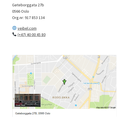
Gøteborggata 27b
0566 Oslo
Org.nr: 917 853 134
veibel.com
(+47) 40 00 45 80