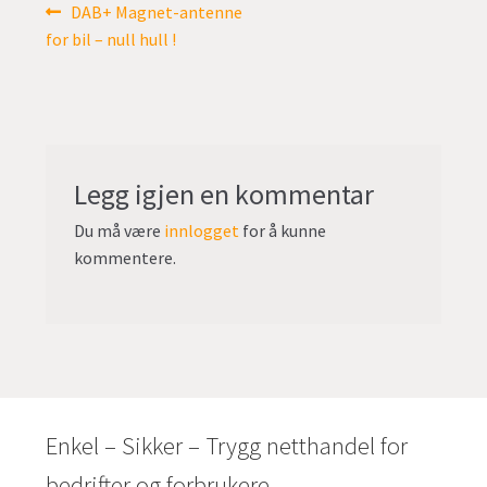
Innleggsnavigasjon
Forrige
DAB+ Magnet-antenne
innlegg:
for bil – null hull !
Legg igjen en kommentar
Du må være
innlogget
for å kunne
kommentere.
Enkel – Sikker – Trygg netthandel for
bedrifter og forbrukere