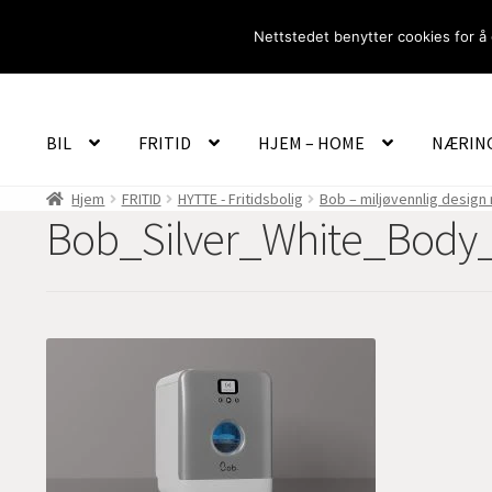
Hopp
Hopp
Nettstedet benytter cookies for å 
til
til
navigasjon
innhold
BIL
FRITID
HJEM – HOME
NÆRIN
Hjem
FRITID
HYTTE - Fritidsbolig
Bob – miljøvennlig design 
Bob_Silver_White_Body_