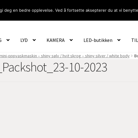
gi deg en bedre opplevelse. Ved å fortsette aksepterer du at vi benytte
Om Oss
Logg inn
G
LYD
KAMERA
LED-butikken
TI
mini-oppvaskmaskin – shiny sølv / hvit skrog – shiny silver / white body
B
Packshot_23-10-2023