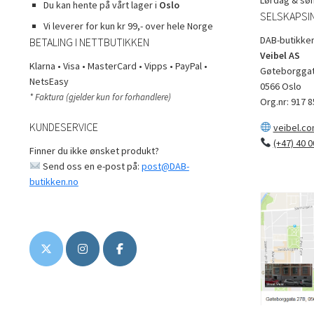
Du kan hente på vårt lager i
Oslo
SELSKAPSI
Vi leverer for kun kr 99,- over hele Norge
DAB-butikken
BETALING I NETTBUTIKKEN
Veibel AS
Klarna • Visa • MasterCard • Vipps • PayPal •
Gøteborggat
NetsEasy
0566 Oslo
* Faktura (gjelder kun for forhandlere)
Org.nr: 917 8
KUNDESERVICE
veibel.c
(+47) 40 0
Finner du ikke ønsket produkt?
Send oss en e-post på:
post@DAB-
butikken.no