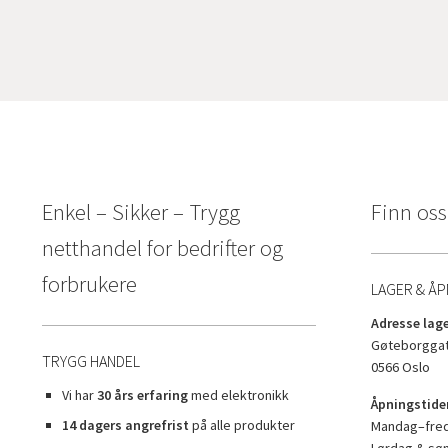
Enkel – Sikker – Trygg
Finn oss
netthandel for bedrifter og
forbrukere
LAGER & ÅP
Adresse lage
Gøteborggat
TRYGG HANDEL
0566 Oslo
Vi har
30 års erfaring
med elektronikk
Åpningstider
14 dagers angrefrist
på alle produkter
Mandag–freda
Lørdag & sø