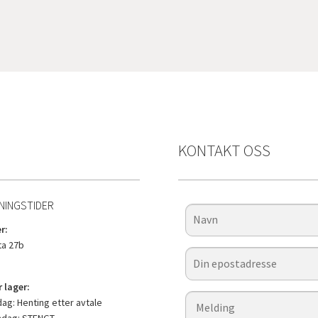
KONTAKT OSS
NINGSTIDER
r:
a 27b
 lager:
g: Henting etter avtale
ndag: STENGT