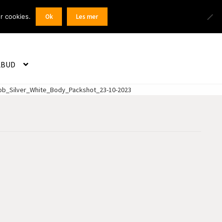
Products
r cookies.
Ok
Les mer
 / Registrer
search
LBUD
ob_Silver_White_Body_Packshot_23-10-2023