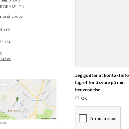
NFORMASJON
.no drives av:
a 27b
53 134
om
0 45 80
Jeg godtar at kontaktinfo 
lagret for å svare på min
henvendelse.
OK