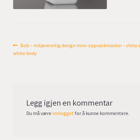
Innleggsnavigasjon
Forrige
Bob – miljøvennlig design mini-oppvaskmaskin – shiny sølv
innlegg:
white body
Legg igjen en kommentar
Du må være
innlogget
for å kunne kommentere.