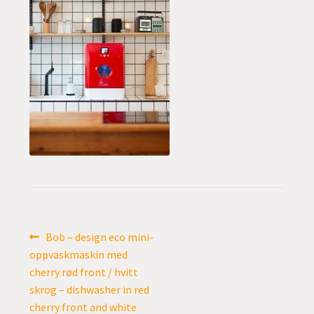
undermen
Fold
TILBUD
ut
undermen
Innleggsnavigasjon
Forrige
Bob – design eco mini-
innlegg:
oppvaskmaskin med
cherry rød front / hvitt
skrog – dishwasher in red
cherry front and white