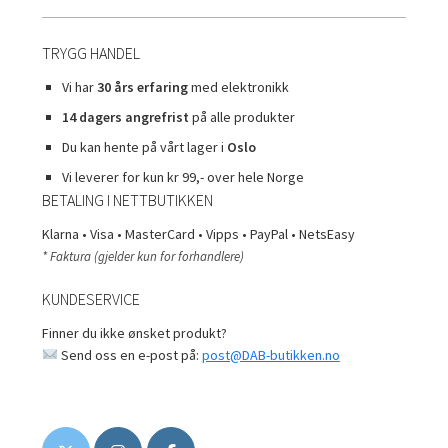
TRYGG HANDEL
Vi har
30 års erfaring
med elektronikk
14 dagers angrefrist
på alle produkter
Du kan hente på vårt lager i
Oslo
Vi leverer for kun kr 99,- over hele Norge
BETALING I NETTBUTIKKEN
Klarna • Visa • MasterCard • Vipps • PayPal • NetsEasy
* Faktura (gjelder kun for forhandlere)
KUNDESERVICE
Finner du ikke ønsket produkt?
Send oss en e-post på:
post@DAB-butikken.no