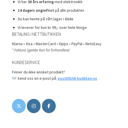
Vi har
30 års erfaring
med elektronikk
14 dagers angrefrist
på alle produkter
Du kan hente på vårt lager i
Oslo
Vi leverer for kun kr 99,- over hele Norge
BETALING I NETTBUTIKKEN
Klarna • Visa • MasterCard • Vipps • PayPal • NetsEasy
* Faktura (gjelder kun for forhandlere)
KUNDESERVICE
Finner du ikke ønsket produkt?
Send oss en e-post på:
post@DAB-butikken.no