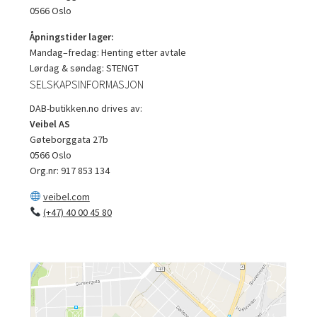
0566 Oslo
Åpningstider lager:
Mandag–fredag: Henting etter avtale
Lørdag & søndag: STENGT
SELSKAPSINFORMASJON
DAB-butikken.no drives av:
Veibel AS
Gøteborggata 27b
0566 Oslo
Org.nr: 917 853 134
veibel.com
(+47) 40 00 45 80