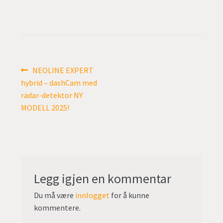
undermen
Fold
TILBUD
ut
undermen
Innleggsnavigasjon
Forrige
NEOLINE EXPERT
innlegg:
hybrid – dashCam med
radar-detektor NY
MODELL 2025!
Legg igjen en kommentar
Du må være
innlogget
for å kunne
kommentere.