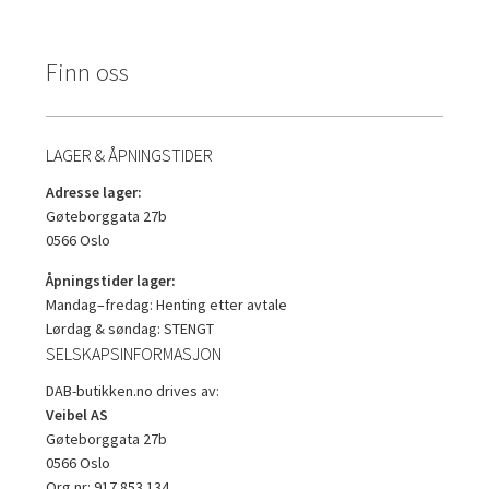
Finn oss
LAGER & ÅPNINGSTIDER
Adresse lager:
Gøteborggata 27b
0566 Oslo
Åpningstider lager:
Mandag–fredag: Henting etter avtale
Lørdag & søndag: STENGT
SELSKAPSINFORMASJON
DAB-butikken.no drives av:
Veibel AS
Gøteborggata 27b
0566 Oslo
Org.nr: 917 853 134