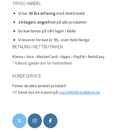
TRYGG HANDEL
Vi har
30 års erfaring
med elektronikk
14 dagers angrefrist
på alle produkter
Du kan hente på vårt lager i
Oslo
Vi leverer for kun kr 99,- over hele Norge
BETALING I NETTBUTIKKEN
Klarna • Visa • MasterCard • Vipps • PayPal • NetsEasy
* Faktura (gjelder kun for forhandlere)
KUNDESERVICE
Finner du ikke ønsket produkt?
Send oss en e-post på:
post@DAB-butikken.no