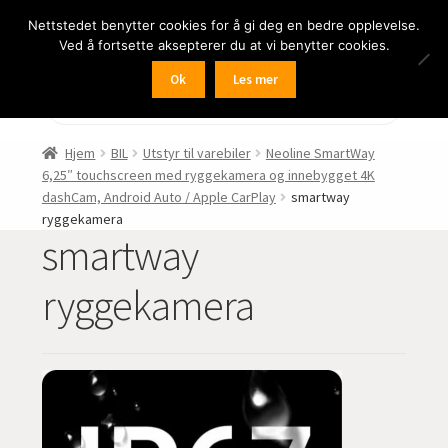
Nettstedet benytter cookies for å gi deg en bedre opplevelse.
Hopp
Hopp
Meny
Ved å fortsette aksepterer du at vi benytter cookies.
til
til
navigasjon
innhold
Ok
Les mer
Fold
BIL
Products
search
ut
undermen
Fold
FRITID
Hjem
BIL
Utstyr til varebiler
Neoline SmartWay
ut
6,25″ touchscreen med ryggekamera og innebygget 4K
undermen
Fold
HJEM – HOME
dashCam, Android Auto / Apple CarPlay
smartway
ut
ryggekamera
smartway
undermen
Fold
NÆRING
ut
ryggekamera
undermen
Fold
LYD
ut
undermen
Fold
KAMERA
ut
undermen
Fold
LED-butikken
ut