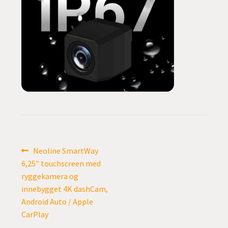
undermen
Fold
TILBUD
ut
undermen
Innleggsnavigasjon
Forrige
Neoline SmartWay
innlegg:
6,25″ touchscreen med
ryggekamera og
innebygget 4K dashCam,
Android Auto / Apple
CarPlay