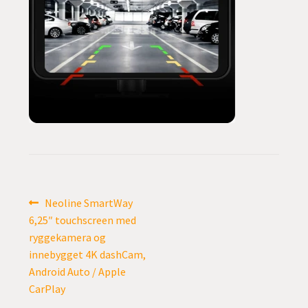
undermen
Fold
TILBUD
ut
undermen
Innleggsnavigasjon
Forrige
Neoline SmartWay
innlegg:
6,25″ touchscreen med
ryggekamera og
innebygget 4K dashCam,
Android Auto / Apple
CarPlay