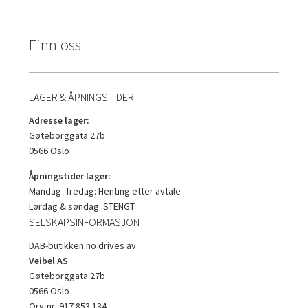
Finn oss
LAGER & ÅPNINGSTIDER
Adresse lager:
Gøteborggata 27b
0566 Oslo
Åpningstider lager:
Mandag–fredag: Henting etter avtale
Lørdag & søndag: STENGT
SELSKAPSINFORMASJON
DAB-butikken.no drives av:
Veibel AS
Gøteborggata 27b
0566 Oslo
Org.nr: 917 853 134