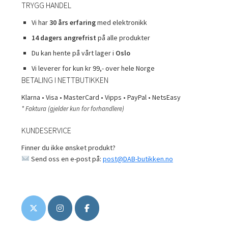
TRYGG HANDEL
Vi har
30 års erfaring
med elektronikk
14 dagers angrefrist
på alle produkter
Du kan hente på vårt lager i
Oslo
Vi leverer for kun kr 99,- over hele Norge
BETALING I NETTBUTIKKEN
Klarna • Visa • MasterCard • Vipps • PayPal • NetsEasy
* Faktura (gjelder kun for forhandlere)
KUNDESERVICE
Finner du ikke ønsket produkt?
Send oss en e-post på:
post@DAB-butikken.no