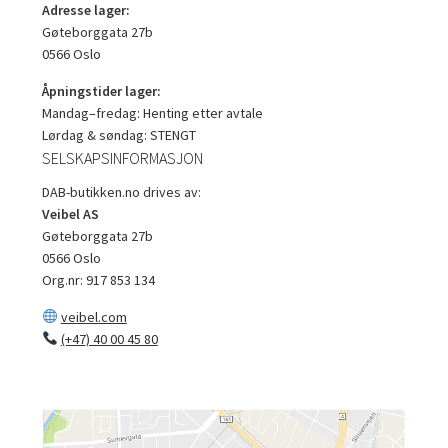
Adresse lager:
Gøteborggata 27b
0566 Oslo
Åpningstider lager:
Mandag–fredag: Henting etter avtale
Lørdag & søndag: STENGT
SELSKAPSINFORMASJON
DAB-butikken.no drives av:
Veibel AS
Gøteborggata 27b
0566 Oslo
Org.nr: 917 853 134
veibel.com
(+47) 40 00 45 80