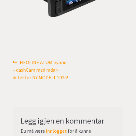
undermen
Fold
TILBUD
ut
undermen
Innleggsnavigasjon
Forrige
NEOLINE ATOM hybrid
innlegg:
– dashCam med radar-
detektor NY MODELL 2025!
Legg igjen en kommentar
Du må være
innlogget
for å kunne