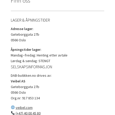
Finn oss
LAGER & ÅPNINGSTIDER
Adresse lager:
Gøteborggata 27b
0566 Oslo
Åpningstider lager:
Mandag–fredag: Henting etter avtale
Lørdag & søndag: STENGT
SELSKAPSINFORMASJON
DAB-butikken.no drives av:
Veibel AS
Gøteborggata 27b
0566 Oslo
Org.nr: 917 853 134
veibel.com
(+47) 40 00 45 80