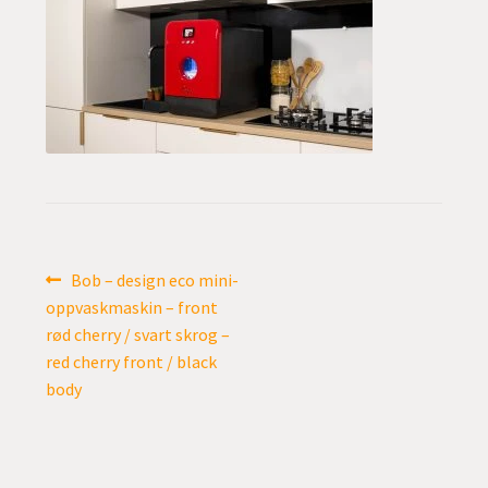
undermen
Fold
TILBUD
ut
undermen
Innleggsnavigasjon
Forrige
Bob – design eco mini-
innlegg:
oppvaskmaskin – front
rød cherry / svart skrog –
red cherry front / black
body