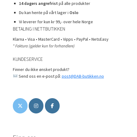
14 dagers angrefrist
på alle produkter
Du kan hente på vårt lager i
Oslo
Vi leverer for kun kr 99,- over hele Norge
BETALING I NETTBUTIKKEN
Klarna • Visa • MasterCard • Vipps • PayPal • NetsEasy
* Faktura (gjelder kun for forhandlere)
KUNDESERVICE
Finner du ikke ønsket produkt?
Send oss en e-post på:
post@DAB-butikken.no