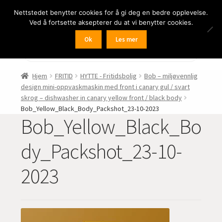
Nettstedet benytter cookies for å gi deg en bedre opplevelse.
Hopp
Hopp
Meny
Ved å fortsette aksepterer du at vi benytter cookies.
til
til
navigasjon
innhold
Ok
Les mer
Fold
BIL
Products
search
ut
undermen
Fold
FRITID
Hjem
FRITID
HYTTE - Fritidsbolig
Bob – miljøvennlig
ut
design mini-oppvaskmaskin med front i canary gul / svart
undermen
Fold
HJEM – HOME
skrog – dishwasher in canary yellow front / black body
ut
Bob_Yellow_Black_Body_Packshot_23-10-2023
Bob_Yellow_Black_Bo
undermen
Fold
NÆRING
ut
dy_Packshot_23-10-
undermen
Fold
LYD
ut
2023
undermen
Fold
KAMERA
ut
undermen
Fold
LED-butikken
ut