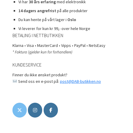
Vi har
30 års erfaring
med elektronikk
14 dagers angrefrist
på alle produkter
Du kan hente på vårt lager i
Oslo
Vi leverer for kun kr 99,- over hele Norge
BETALING I NETTBUTIKKEN
Klarna • Visa • MasterCard • Vipps • PayPal • NetsEasy
* Faktura (gjelder kun for forhandlere)
KUNDESERVICE
Finner du ikke ønsket produkt?
Send oss en e-post på:
post@DAB-butikken.no