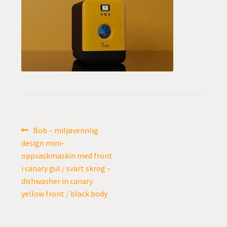
undermen
Fold
TILBUD
ut
undermen
Innleggsnavigasjon
Forrige
Bob – miljøvennlig
innlegg:
design mini-
oppvaskmaskin med front
i canary gul / svart skrog –
dishwasher in canary
yellow front / black body