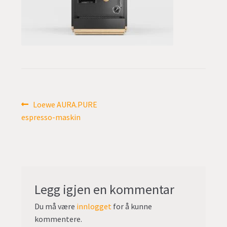
undermen
Fold
TILBUD
ut
undermen
Innleggsnavigasjon
Forrige
Loewe AURA.PURE
innlegg:
espresso-maskin
Legg igjen en kommentar
Du må være
innlogget
for å kunne
kommentere.