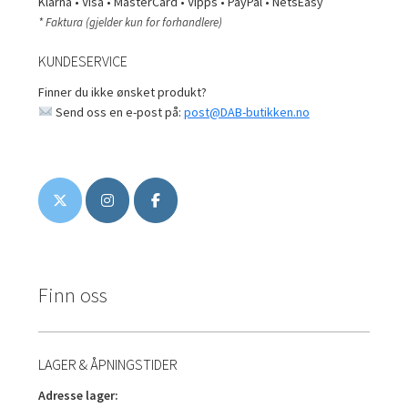
Klarna • Visa • MasterCard • Vipps • PayPal • NetsEasy
* Faktura (gjelder kun for forhandlere)
KUNDESERVICE
Finner du ikke ønsket produkt?
Send oss en e-post på:
post@DAB-butikken.no
Finn oss
LAGER & ÅPNINGSTIDER
Adresse lager: