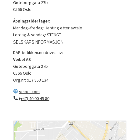
Gøteborggata 27b
0566 Oslo
Åpningstider lager:
Mandag–fredag: Henting etter avtale
Lørdag & søndag: STENGT
SELSKAPSINFORMASJON
DAB-butikken.no drives av:
Veibel AS
Gøteborggata 27b
0566 Oslo
Org.nr: 917 853 134
veibel.com
(+47) 40 00 45 80