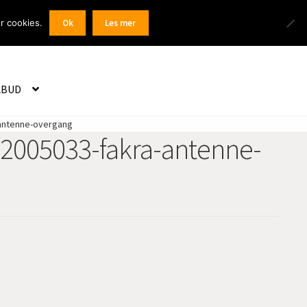
Products
r cookies.
Ok
Les mer
 / Registrer
search
LBUD
antenne-overgang
2005033-fakra-antenne-