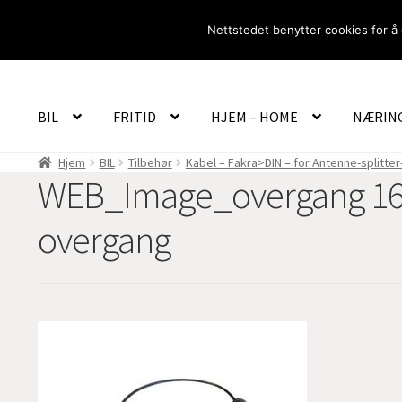
Hopp
Hopp
Nettstedet benytter cookies for å 
til
til
navigasjon
innhold
BIL
FRITID
HJEM – HOME
NÆRIN
Hjem
BIL
Tilbehør
Kabel – Fakra>DIN – for Antenne-splitter
WEB_Image_overgang 16V 
overgang