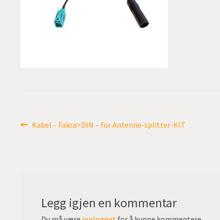
Innleggsnavigasjon
Forrige
Kabel – Fakra>DIN – for Antenne-splitter-KIT
innlegg:
Legg igjen en kommentar
Du må være
innlogget
for å kunne kommentere.