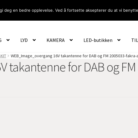
gi deg en bedre opplevelse. Ved å fortsette aksepterer du at vi benytte
Om Oss
Logg inn
G
LYD
KAMERA
LED-butikken
TI
-KIT
WEB_Image_overgang 16V takantenne for DAB og FM 2005033-fakra-
takantenne for DAB og FM 