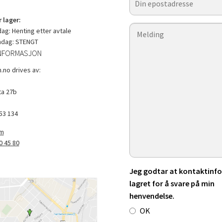
 lager:
g: Henting etter avtale
ndag: STENGT
NFORMASJON
.no drives av:
a 27b
53 134
om
0 45 80
Jeg godtar at kontaktinfo 
lagret for å svare på min
henvendelse.
OK