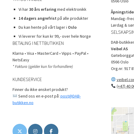
0566 Oslo
Vi har
30 års erfaring
med elektronikk
Åpningstider
14 dagers angrefrist
på alle produkter
Mandag–freda
Lørdag & sø
Du kan hente på vårt lager i
Oslo
SELSKAPSI
Vi leverer for kun kr 99,- over hele Norge
DAB-butikken
BETALING I NETTBUTIKKEN
Veibel AS
Klarna • Visa • MasterCard • Vipps • PayPal •
Gøteborggat
NetsEasy
0566 Oslo
* Faktura (gjelder kun for forhandlere)
Org.nr: 917 8
KUNDESERVICE
veibel.c
(+47) 40 0
Finner du ikke ønsket produkt?
Send oss en e-post på:
post@DAB-
butikken.no