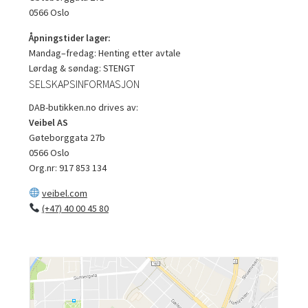
0566 Oslo
Åpningstider lager:
Mandag–fredag: Henting etter avtale
Lørdag & søndag: STENGT
SELSKAPSINFORMASJON
DAB-butikken.no drives av:
Veibel AS
Gøteborggata 27b
0566 Oslo
Org.nr: 917 853 134
veibel.com
(+47) 40 00 45 80