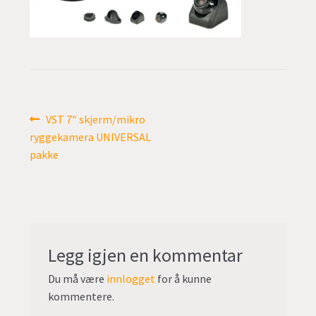
undermen
Fold
TILBUD
ut
undermen
Innleggsnavigasjon
Forrige
VST 7″ skjerm/mikro
innlegg:
ryggekamera UNIVERSAL
pakke
Legg igjen en kommentar
Du må være
innlogget
for å kunne
kommentere.