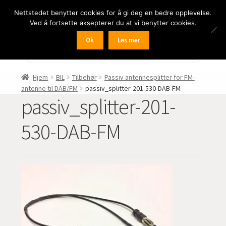
Nettstedet benytter cookies for å gi deg en bedre opplevelse.
Hopp
Hopp
Meny
Ved å fortsette aksepterer du at vi benytter cookies.
til
til
navigasjon
innhold
Ok
Les mer
Fold
BIL
Products
search
ut
undermen
Fold
FRITID
Hjem
BIL
Tilbehør
Passiv antennesplitter for FM-
ut
antenne til DAB/FM
passiv_splitter-201-530-DAB-FM
undermen
Fold
passiv_splitter-201-
HJEM – HOME
ut
undermen
Fold
530-DAB-FM
NÆRING
ut
undermen
Fold
LYD
ut
undermen
Fold
KAMERA
ut
undermen
Fold
LED-butikken
ut