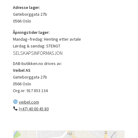
Adresse lager:
Gøteborggata 27b
0566 Oslo
Åpningstider lager:
Mandag–fredag: Henting etter avtale
Lørdag & søndag: STENGT
SELSKAPSINFORMASJON
DAB-butikken.no drives av:
Veibel AS
Gøteborggata 27b
0566 Oslo
Org.nr: 917 853 134
veibel.com
(+47) 40 00 45 80