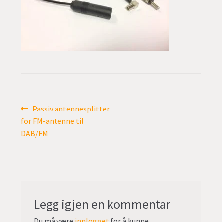
undermen
Fold
TILBUD
ut
undermen
Innleggsnavigasjon
Forrige
Passiv antennesplitter
innlegg:
for FM-antenne til
DAB/FM
Legg igjen en kommentar
Du må være
innlogget
for å kunne