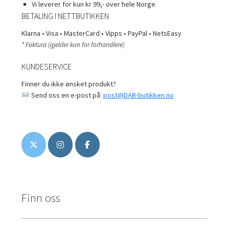
Vi leverer for kun kr 99,- over hele Norge
BETALING I NETTBUTIKKEN
Klarna • Visa • MasterCard • Vipps • PayPal • NetsEasy
* Faktura (gjelder kun for forhandlere)
KUNDESERVICE
Finner du ikke ønsket produkt?
Send oss en e-post på:
post@DAB-butikken.no
Finn oss