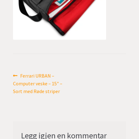
undermen
Fold
TILBUD
ut
undermen
Innleggsnavigasjon
Forrige
Ferrari URBAN –
innlegg:
Computer veske – 15″ –
Sort med Røde striper
Legg igjen en kommentar