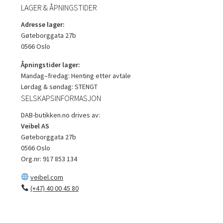
LAGER & ÅPNINGSTIDER
Adresse lager:
Gøteborggata 27b
0566 Oslo
Åpningstider lager:
Mandag–fredag: Henting etter avtale
Lørdag & søndag: STENGT
SELSKAPSINFORMASJON
DAB-butikken.no drives av:
Veibel AS
Gøteborggata 27b
0566 Oslo
Org.nr: 917 853 134
veibel.com
(+47) 40 00 45 80