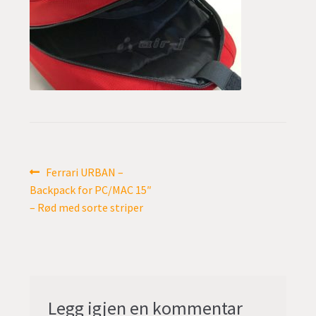
undermen
Fold
TILBUD
ut
undermen
Innleggsnavigasjon
Forrige
Ferrari URBAN –
innlegg:
Backpack for PC/MAC 15″
– Rød med sorte striper
Legg igjen en kommentar