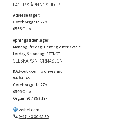
LAGER & ÅPNINGSTIDER
Adresse lager:
Gøteborggata 27b
0566 Oslo
Åpningstider lager:
Mandag–fredag: Henting etter avtale
Lørdag & søndag: STENGT
SELSKAPSINFORMASJON
DAB-butikken.no drives av:
Veibel AS
Gøteborggata 27b
0566 Oslo
Org.nr: 917 853 134
veibel.com
(+47) 40 00 45 80