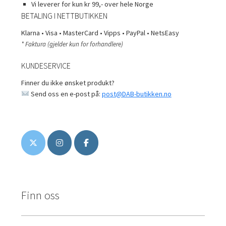
Vi leverer for kun kr 99,- over hele Norge
BETALING I NETTBUTIKKEN
Klarna • Visa • MasterCard • Vipps • PayPal • NetsEasy
* Faktura (gjelder kun for forhandlere)
KUNDESERVICE
Finner du ikke ønsket produkt?
Send oss en e-post på:
post@DAB-butikken.no
Finn oss