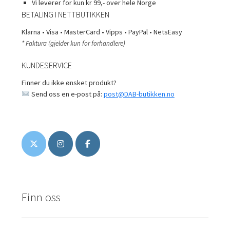
Vi leverer for kun kr 99,- over hele Norge
BETALING I NETTBUTIKKEN
Klarna • Visa • MasterCard • Vipps • PayPal • NetsEasy
* Faktura (gjelder kun for forhandlere)
KUNDESERVICE
Finner du ikke ønsket produkt?
Send oss en e-post på:
post@DAB-butikken.no
Finn oss