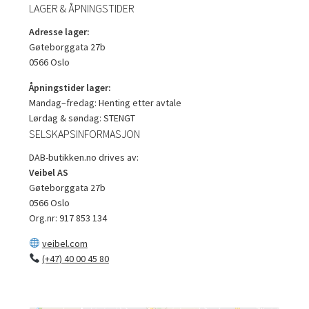
LAGER & ÅPNINGSTIDER
Adresse lager:
Gøteborggata 27b
0566 Oslo
Åpningstider lager:
Mandag–fredag: Henting etter avtale
Lørdag & søndag: STENGT
SELSKAPSINFORMASJON
DAB-butikken.no drives av:
Veibel AS
Gøteborggata 27b
0566 Oslo
Org.nr: 917 853 134
veibel.com
(+47) 40 00 45 80