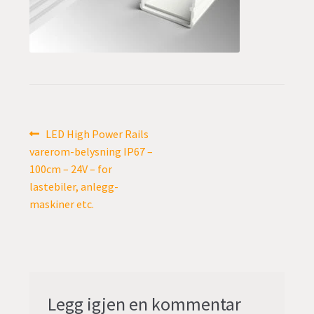
undermen
Fold
TILBUD
ut
undermen
Innleggsnavigasjon
Forrige
LED High Power Rails
innlegg:
varerom-belysning IP67 –
100cm – 24V – for
lastebiler, anlegg-
maskiner etc.
Legg igjen en kommentar