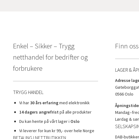
Enkel – Sikker – Trygg
Finn oss
netthandel for bedrifter og
forbrukere
LAGER & ÅP
Adresse lage
Gøteborggat
TRYGG HANDEL
0566 Oslo
Vi har
30 års erfaring
med elektronikk
Åpningstider
14 dagers angrefrist
på alle produkter
Mandag–freda
Lørdag & sø
Du kan hente på vårt lager i
Oslo
SELSKAPSI
Vi leverer for kun kr 99,- over hele Norge
DAB-butikken
BETALING I NETTBUTIKKEN