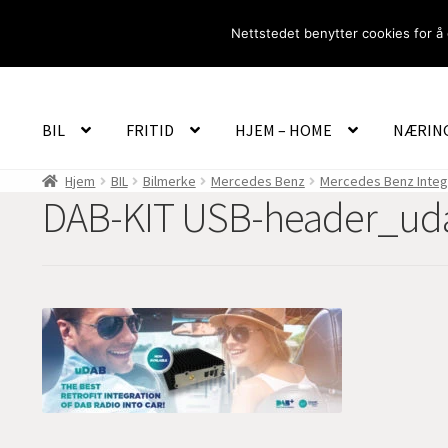
Hopp
Hopp
Nettstedet benytter cookies for å 
til
til
navigasjon
innhold
BIL
FRITID
HJEM – HOME
NÆRIN
Hjem
BIL
Bilmerke
Mercedes Benz
Mercedes Benz Integ
DAB-KIT USB-header_u