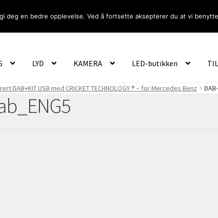
gi deg en bedre opplevelse. Ved å fortsette aksepterer du at vi benytte
Om Oss
Logg inn
G
LYD
KAMERA
LED-butikken
TI
rert DAB+KIT USB med CRICKET TECHNOLOGY ® – for Mercedes Benz
DAB-
dab_ENG5