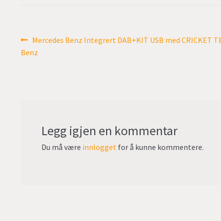
Innleggsnavigasjon
Forrige
Mercedes Benz Integrert DAB+KIT USB med CRICKET T
innlegg:
Benz
Legg igjen en kommentar
Du må være
innlogget
for å kunne kommentere.