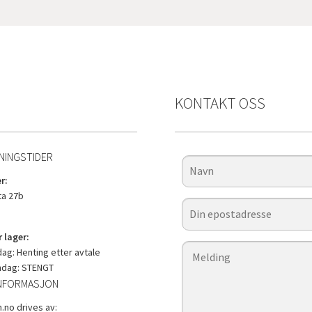
KONTAKT OSS
NINGSTIDER
r:
a 27b
 lager:
g: Henting etter avtale
ndag: STENGT
NFORMASJON
.no drives av: