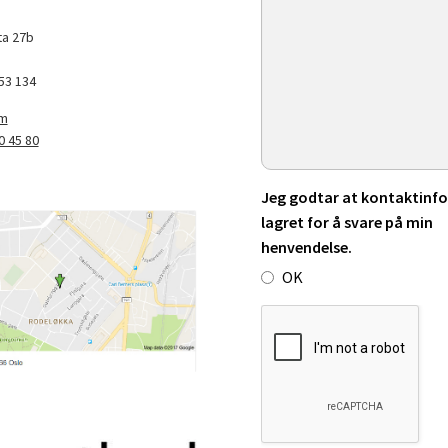
a 27b
53 134
om
0 45 80
Jeg godtar at kontaktinfo 
lagret for å svare på min
henvendelse.
OK