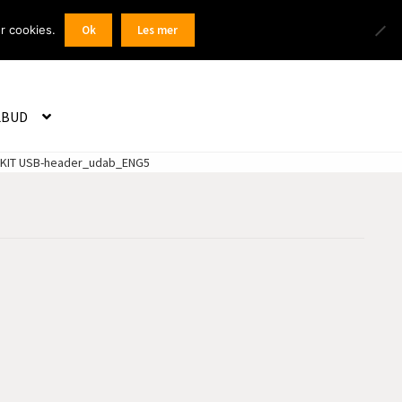
Products
r cookies.
Ok
Les mer
 / Registrer
search
LBUD
KIT USB-header_udab_ENG5