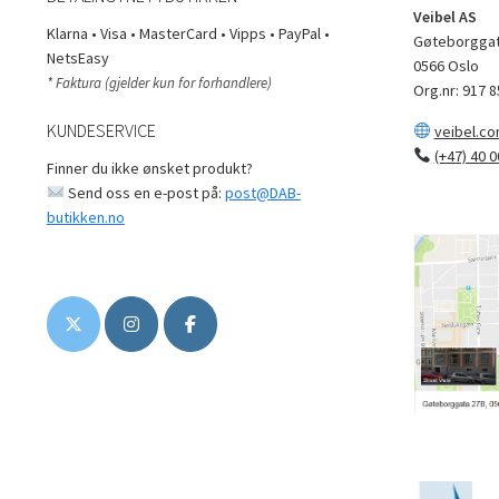
Veibel AS
Klarna • Visa • MasterCard • Vipps • PayPal •
Gøteborggat
NetsEasy
0566 Oslo
* Faktura (gjelder kun for forhandlere)
Org.nr: 917 8
KUNDESERVICE
veibel.c
(+47) 40 0
Finner du ikke ønsket produkt?
Send oss en e-post på:
post@DAB-
butikken.no