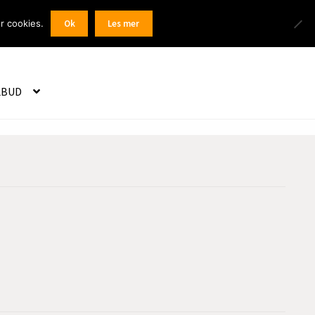
Products
r cookies.
Ok
Les mer
 / Registrer
search
LBUD