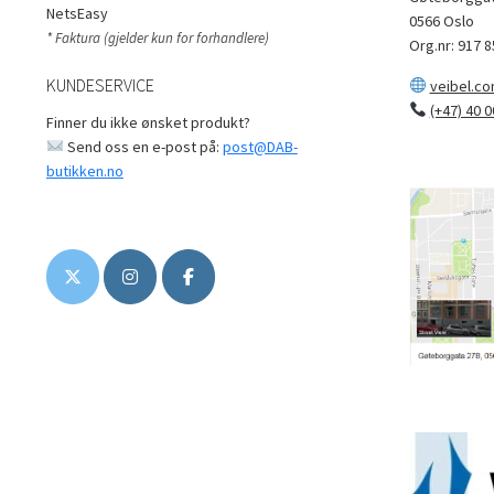
NetsEasy
0566 Oslo
* Faktura (gjelder kun for forhandlere)
Org.nr: 917 8
KUNDESERVICE
veibel.c
(+47) 40 0
Finner du ikke ønsket produkt?
Send oss en e-post på:
post@DAB-
butikken.no