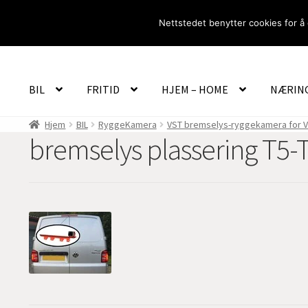
Hopp
Hopp
Nettstedet benytter cookies for å 
til
til
navigasjon
innhold
BIL
FRITID
HJEM – HOME
NÆRIN
Hjem
BIL
RyggeKamera
VST bremselys-ryggekamera for V
bremselys plassering T5-