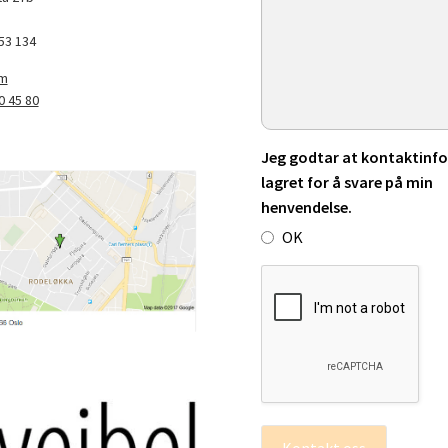
53 134
om
0 45 80
Jeg godtar at kontaktinfo 
lagret for å svare på min
henvendelse.
OK
Kontakt oss