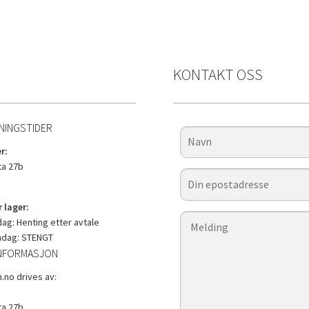
KONTAKT OSS
NINGSTIDER
r:
a 27b
 lager:
g: Henting etter avtale
ndag: STENGT
NFORMASJON
.no drives av:
a 27b