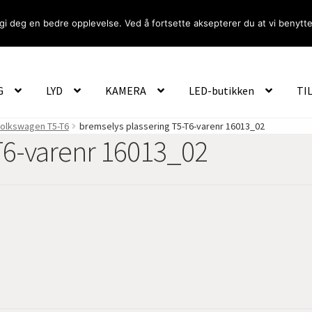
gi deg en bedre opplevelse. Ved å fortsette aksepterer du at vi benytte
Om Oss
Logg inn
G
LYD
KAMERA
LED-butikken
TI
olkswagen T5-T6
bremselys plassering T5-T6-varenr 16013_02
T6-varenr 16013_02