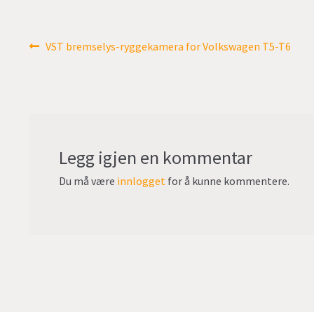
Innleggsnavigasjon
Forrige
VST bremselys-ryggekamera for Volkswagen T5-T6
innlegg:
Legg igjen en kommentar
Du må være
innlogget
for å kunne kommentere.