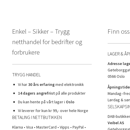
Enkel – Sikker – Trygg
Finn oss
netthandel for bedrifter og
forbrukere
LAGER & ÅP
Adresse lage
Gøteborggat
TRYGG HANDEL
0566 Oslo
Vi har
30 års erfaring
med elektronikk
Åpningstider
14 dagers angrefrist
på alle produkter
Mandag–freda
Lørdag & sø
Du kan hente på vårt lager i
Oslo
SELSKAPSI
Vi leverer for kun kr 99,- over hele Norge
DAB-butikken
BETALING I NETTBUTIKKEN
Veibel AS
Klarna • Visa • MasterCard • Vipps • PayPal •
Gøteborggat