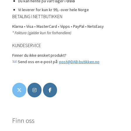
Du kan hente på vårt lager i
Oslo
Vi leverer for kun kr 99,- over hele Norge
BETALING I NETTBUTIKKEN
Klarna • Visa • MasterCard • Vipps • PayPal • NetsEasy
* Faktura (gjelder kun for forhandlere)
KUNDESERVICE
Finner du ikke ønsket produkt?
Send oss en e-post på:
post@DAB-butikken.no
Finn oss