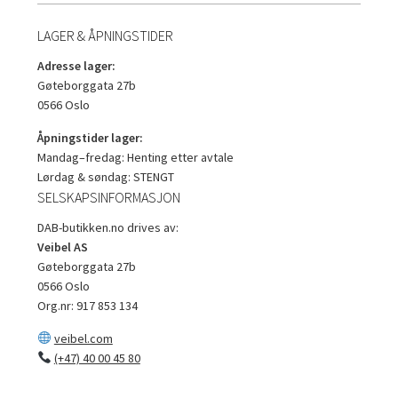
LAGER & ÅPNINGSTIDER
Adresse lager:
Gøteborggata 27b
0566 Oslo
Åpningstider lager:
Mandag–fredag: Henting etter avtale
Lørdag & søndag: STENGT
SELSKAPSINFORMASJON
DAB-butikken.no drives av:
Veibel AS
Gøteborggata 27b
0566 Oslo
Org.nr: 917 853 134
veibel.com
(+47) 40 00 45 80