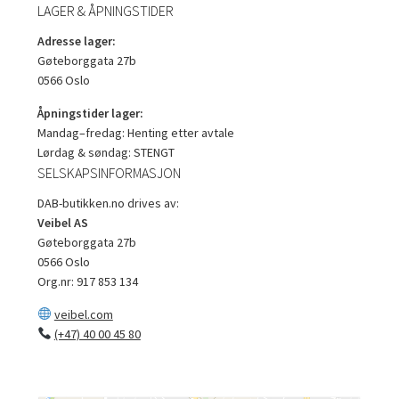
LAGER & ÅPNINGSTIDER
Adresse lager:
Gøteborggata 27b
0566 Oslo
Åpningstider lager:
Mandag–fredag: Henting etter avtale
Lørdag & søndag: STENGT
SELSKAPSINFORMASJON
DAB-butikken.no drives av:
Veibel AS
Gøteborggata 27b
0566 Oslo
Org.nr: 917 853 134
veibel.com
(+47) 40 00 45 80