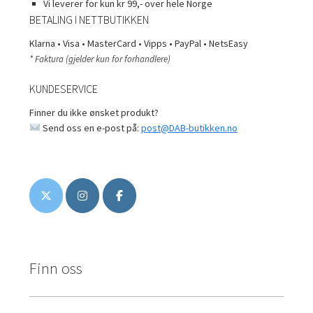
Vi leverer for kun kr 99,- over hele Norge
BETALING I NETTBUTIKKEN
Klarna • Visa • MasterCard • Vipps • PayPal • NetsEasy
* Faktura (gjelder kun for forhandlere)
KUNDESERVICE
Finner du ikke ønsket produkt?
Send oss en e-post på:
post@DAB-butikken.no
Finn oss