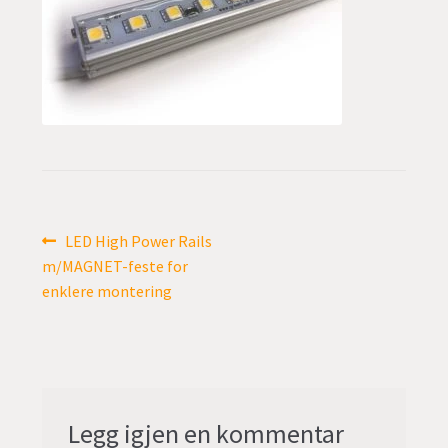
undermen
Fold
TILBUD
ut
undermen
Innleggsnavigasjon
Forrige
LED High Power Rails
innlegg:
m/MAGNET-feste for
enklere montering
Legg igjen en kommentar