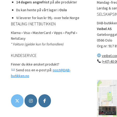
14 dagers angrefrist
på alle produkter
Mandag–freda
Lørdag & sø
Du kan hente på vårt lager i
Oslo
SELSKAPSI
Vi leverer for kun kr 99,- over hele Norge
DAB-butikken
BETALING I NETTBUTIKKEN
Veibel AS
Klarna • Visa • MasterCard • Vipps • PayPal •
Gøteborggat
NetsEasy
0566 Oslo
* Faktura (gjelder kun for forhandlere)
Org.nr: 917 8
KUNDESERVICE
veibel.c
(+47) 40 0
Finner du ikke ønsket produkt?
Send oss en e-post på:
post@DAB-
butikken.no