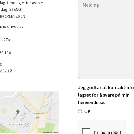
g: Henting etter avtale
ndag: STENGT
NFORMASJON
.no drives av:
a 27b
53 134
om
0 45 80
Jeg godtar at kontaktinfo 
lagret for å svare på min
henvendelse.
OK