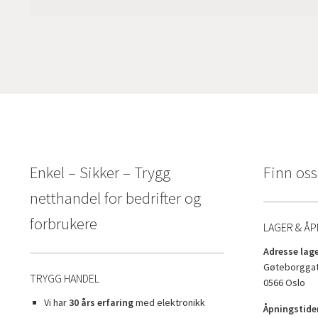
Enkel – Sikker – Trygg
Finn oss
netthandel for bedrifter og
forbrukere
LAGER & ÅP
Adresse lage
Gøteborggat
TRYGG HANDEL
0566 Oslo
Vi har
30 års erfaring
med elektronikk
Åpningstider