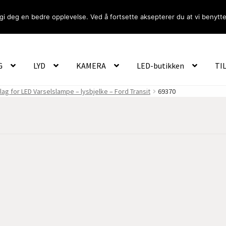
gi deg en bedre opplevelse. Ved å fortsette aksepterer du at vi benytte
Om Oss
Logg inn
G
LYD
KAMERA
LED-butikken
TI
ag for LED Varselslampe – lysbjelke – Ford Transit
69370