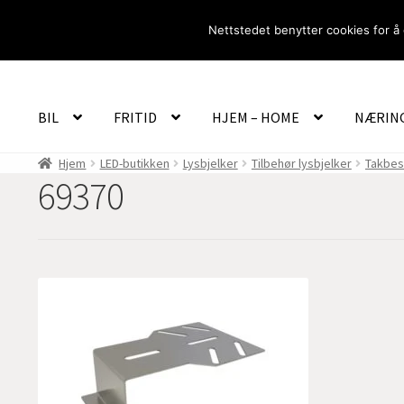
Hopp
Hopp
Nettstedet benytter cookies for å 
til
til
navigasjon
innhold
BIL
FRITID
HJEM – HOME
NÆRIN
Hjem
LED-butikken
Lysbjelker
Tilbehør lysbjelker
Takbesl
69370