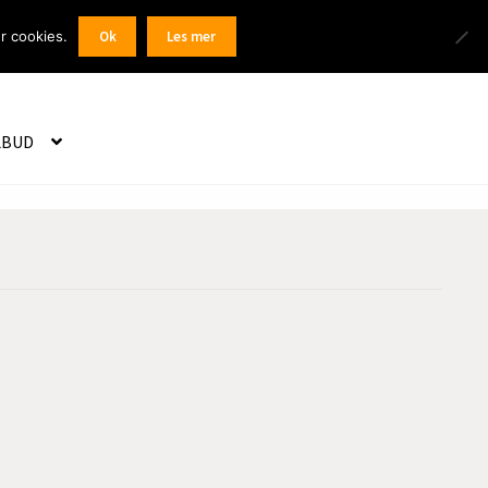
Products
r cookies.
Ok
Les mer
 / Registrer
search
LBUD