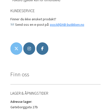
* Faktura (gjelder kun for forhandlere)
KUNDESERVICE
Finner du ikke ønsket produkt?
Send oss en e-post på:
post@DAB-butikken.no
Finn oss
LAGER & ÅPNINGSTIDER
Adresse lager:
Gøteborggata 27b