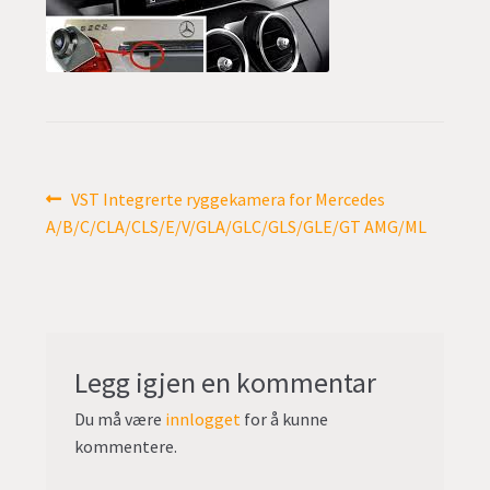
undermen
Fold
TILBUD
ut
undermen
Innleggsnavigasjon
Forrige
VST Integrerte ryggekamera for Mercedes
innlegg:
A/B/C/CLA/CLS/E/V/GLA/GLC/GLS/GLE/GT AMG/ML
Legg igjen en kommentar
Du må være
innlogget
for å kunne
kommentere.