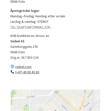
0566 Oslo
Åpningstider lager:
Mandag–fredag: Henting etter avtale
Lørdag & søndag: STENGT
SELSKAPSINFORMASJON
DAB-butikken.no drives av:
Veibel AS
Gøteborggata 27b
0566 Oslo
Org.nr: 917 853 134
veibel.com
(+47) 40 00 45 80