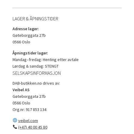
LAGER & ÅPNINGSTIDER
Adresse lager:
Gøteborggata 27b
0566 Oslo
Åpningstider lager:
Mandag–fredag: Henting etter avtale
Lørdag & søndag: STENGT
SELSKAPSINFORMASJON
DAB-butikken.no drives av:
Veibel AS
Gøteborggata 27b
0566 Oslo
Org.nr: 917 853 134
veibel.com
(+47) 40 00 45 80