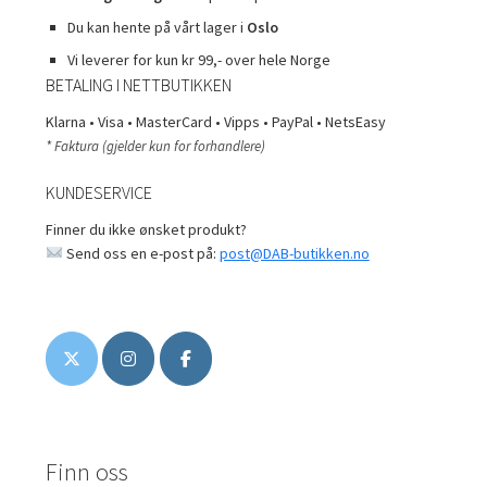
Du kan hente på vårt lager i
Oslo
Vi leverer for kun kr 99,- over hele Norge
BETALING I NETTBUTIKKEN
Klarna • Visa • MasterCard • Vipps • PayPal • NetsEasy
* Faktura (gjelder kun for forhandlere)
KUNDESERVICE
Finner du ikke ønsket produkt?
Send oss en e-post på:
post@DAB-butikken.no
Finn oss