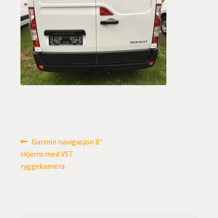
undermen
Fold
TILBUD
ut
undermen
Innleggsnavigasjon
Forrige
Garmin navigasjon 8″
innlegg:
skjerm med VST
ryggekamera