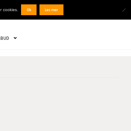
Products
r cookies.
Ok
Les mer
 / Registrer
search
LBUD