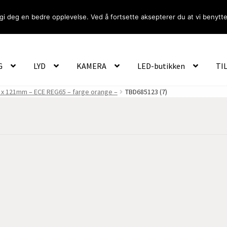
gi deg en bedre opplevelse. Ved å fortsette aksepterer du at vi benytte
Om Oss
Logg inn
G
LYD
KAMERA
LED-butikken
TI
8 x 121mm – ECE REG65 – farge orange –
TBD685123 (7)