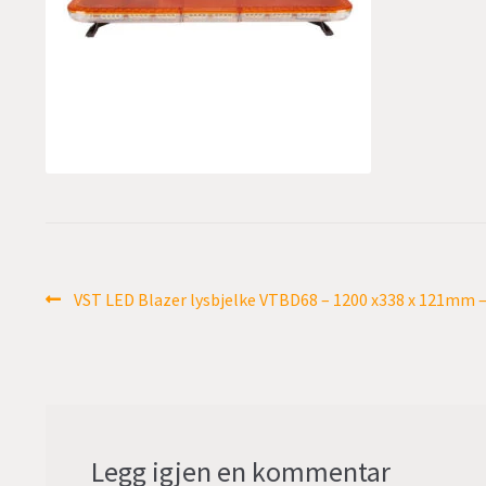
Innleggsnavigasjon
Forrige
VST LED Blazer lysbjelke VTBD68 – 1200 x338 x 121mm –
innlegg:
Legg igjen en kommentar