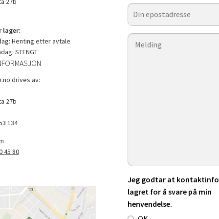
a 27b
 lager:
g: Henting etter avtale
ndag: STENGT
NFORMASJON
.no drives av:
a 27b
53 134
om
0 45 80
Jeg godtar at kontaktinfo 
lagret for å svare på min
henvendelse.
OK