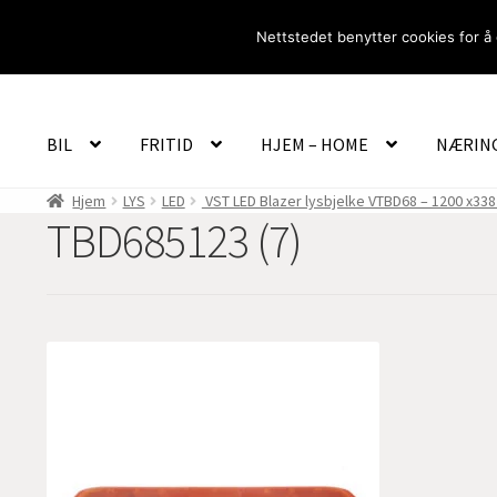
Hopp
Hopp
Nettstedet benytter cookies for å 
til
til
navigasjon
innhold
BIL
FRITID
HJEM – HOME
NÆRIN
Hjem
LYS
LED
VST LED Blazer lysbjelke VTBD68 – 1200 x33
TBD685123 (7)