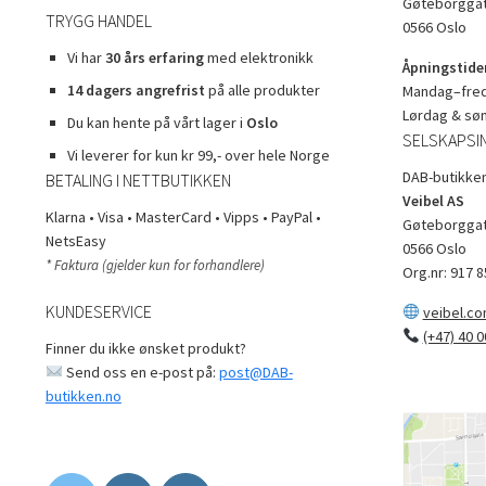
Gøteborggat
TRYGG HANDEL
0566 Oslo
Vi har
30 års erfaring
med elektronikk
Åpningstider
14 dagers angrefrist
på alle produkter
Mandag–freda
Lørdag & sø
Du kan hente på vårt lager i
Oslo
SELSKAPSI
Vi leverer for kun kr 99,- over hele Norge
DAB-butikken
BETALING I NETTBUTIKKEN
Veibel AS
Klarna • Visa • MasterCard • Vipps • PayPal •
Gøteborggat
NetsEasy
0566 Oslo
* Faktura (gjelder kun for forhandlere)
Org.nr: 917 8
KUNDESERVICE
veibel.c
(+47) 40 0
Finner du ikke ønsket produkt?
Send oss en e-post på:
post@DAB-
butikken.no