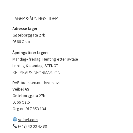
LAGER & ÅPNINGSTIDER
Adresse lager:
Gøteborggata 27b
0566 Oslo
Åpningstider lager:
Mandag–fredag: Henting etter avtale
Lørdag & søndag: STENGT
SELSKAPSINFORMASJON
DAB-butikken.no drives av:
Veibel AS
Gøteborggata 27b
0566 Oslo
Org.nr: 917 853 134
veibel.com
(+47) 40 00 45 80