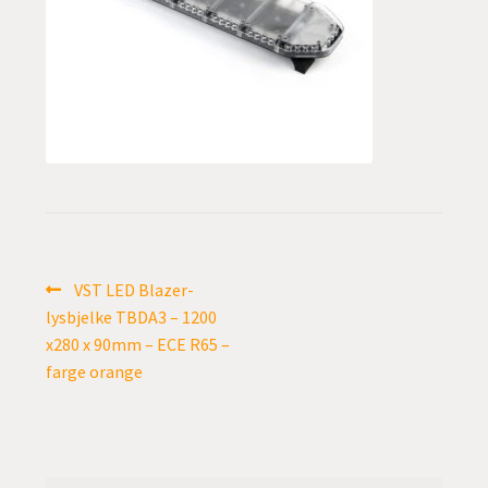
undermen
Fold
TILBUD
ut
undermen
Innleggsnavigasjon
Forrige
VST LED Blazer-
innlegg:
lysbjelke TBDA3 – 1200
x280 x 90mm – ECE R65 –
farge orange