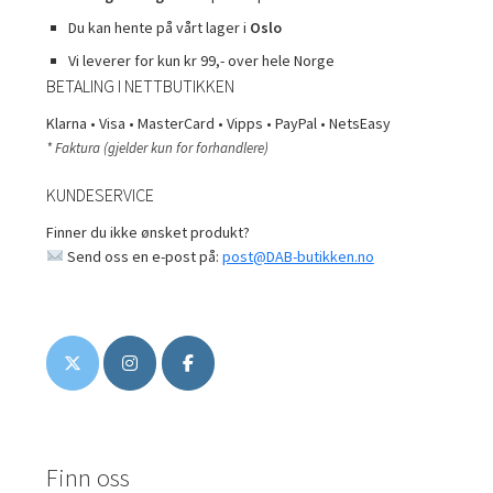
Du kan hente på vårt lager i
Oslo
Vi leverer for kun kr 99,- over hele Norge
BETALING I NETTBUTIKKEN
Klarna • Visa • MasterCard • Vipps • PayPal • NetsEasy
* Faktura (gjelder kun for forhandlere)
KUNDESERVICE
Finner du ikke ønsket produkt?
Send oss en e-post på:
post@DAB-butikken.no
Finn oss