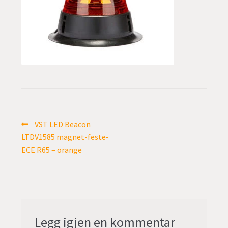
undermen
Fold
TILBUD
ut
undermen
Innleggsnavigasjon
Forrige
VST LED Beacon
innlegg:
LTDV1585 magnet-feste-
ECE R65 – orange
Legg igjen en kommentar