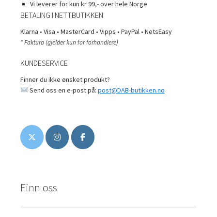
Vi leverer for kun kr 99,- over hele Norge
BETALING I NETTBUTIKKEN
Klarna • Visa • MasterCard • Vipps • PayPal • NetsEasy
* Faktura (gjelder kun for forhandlere)
KUNDESERVICE
Finner du ikke ønsket produkt?
Send oss en e-post på:
post@DAB-butikken.no
Finn oss