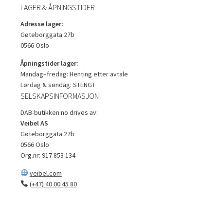
LAGER & ÅPNINGSTIDER
Adresse lager:
Gøteborggata 27b
0566 Oslo
Åpningstider lager:
Mandag–fredag: Henting etter avtale
Lørdag & søndag: STENGT
SELSKAPSINFORMASJON
DAB-butikken.no drives av:
Veibel AS
Gøteborggata 27b
0566 Oslo
Org.nr: 917 853 134
veibel.com
(+47) 40 00 45 80