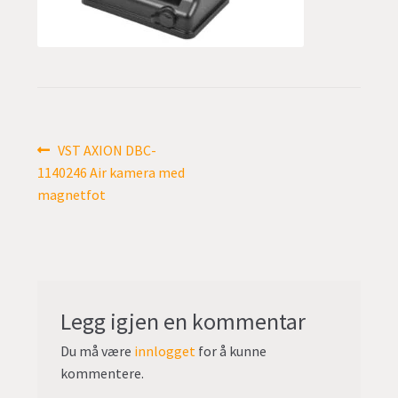
undermen
Fold
TILBUD
ut
undermen
Innleggsnavigasjon
Forrige
VST AXION DBC-
innlegg:
1140246 Air kamera med
magnetfot
Legg igjen en kommentar
Du må være
innlogget
for å kunne
kommentere.