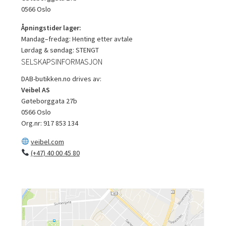
0566 Oslo
Åpningstider lager:
Mandag–fredag: Henting etter avtale
Lørdag & søndag: STENGT
SELSKAPSINFORMASJON
DAB-butikken.no drives av:
Veibel AS
Gøteborggata 27b
0566 Oslo
Org.nr: 917 853 134
veibel.com
(+47) 40 00 45 80