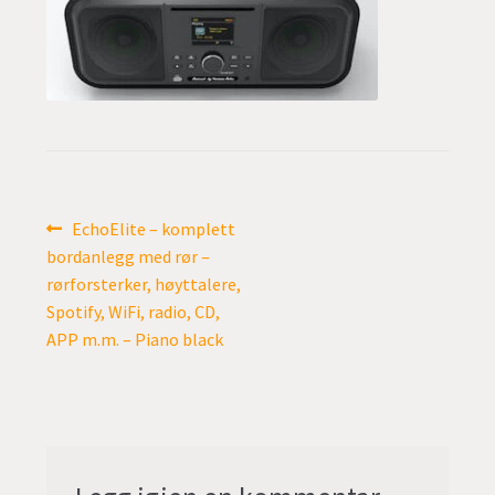
undermen
Fold
TILBUD
ut
undermen
Innleggsnavigasjon
Forrige
EchoElite – komplett
innlegg:
bordanlegg med rør –
rørforsterker, høyttalere,
Spotify, WiFi, radio, CD,
APP m.m. – Piano black