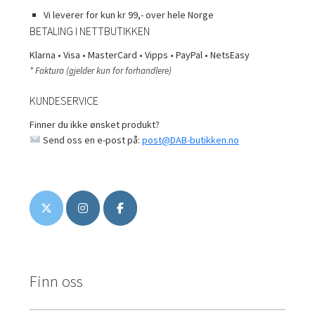
Vi leverer for kun kr 99,- over hele Norge
BETALING I NETTBUTIKKEN
Klarna • Visa • MasterCard • Vipps • PayPal • NetsEasy
* Faktura (gjelder kun for forhandlere)
KUNDESERVICE
Finner du ikke ønsket produkt?
Send oss en e-post på:
post@DAB-butikken.no
Finn oss