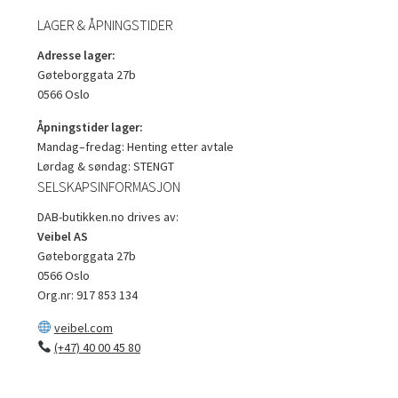
LAGER & ÅPNINGSTIDER
Adresse lager:
Gøteborggata 27b
0566 Oslo
Åpningstider lager:
Mandag–fredag: Henting etter avtale
Lørdag & søndag: STENGT
SELSKAPSINFORMASJON
DAB-butikken.no drives av:
Veibel AS
Gøteborggata 27b
0566 Oslo
Org.nr: 917 853 134
veibel.com
(+47) 40 00 45 80