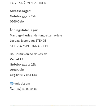
LAGER & ÅPNINGSTIDER
Adresse lager:
Gøteborggata 27b
0566 Oslo
Åpningstider lager:
Mandag–fredag: Henting etter avtale
Lørdag & søndag: STENGT
SELSKAPSINFORMASJON
DAB-butikken.no drives av:
Veibel AS
Gøteborggata 27b
0566 Oslo
Org.nr: 917 853 134
veibel.com
(+47) 40 00 45 80