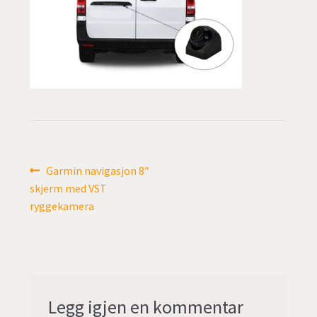
undermen
Fold
TILBUD
ut
undermen
Innleggsnavigasjon
Forrige
Garmin navigasjon 8″
innlegg:
skjerm med VST
ryggekamera
Legg igjen en kommentar