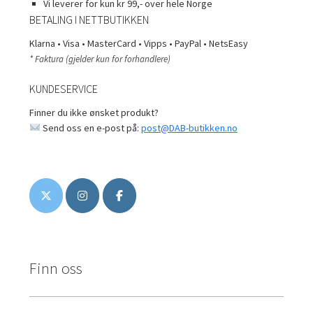
Vi leverer for kun kr 99,- over hele Norge
BETALING I NETTBUTIKKEN
Klarna • Visa • MasterCard • Vipps • PayPal • NetsEasy
* Faktura (gjelder kun for forhandlere)
KUNDESERVICE
Finner du ikke ønsket produkt?
Send oss en e-post på:
post@DAB-butikken.no
Finn oss