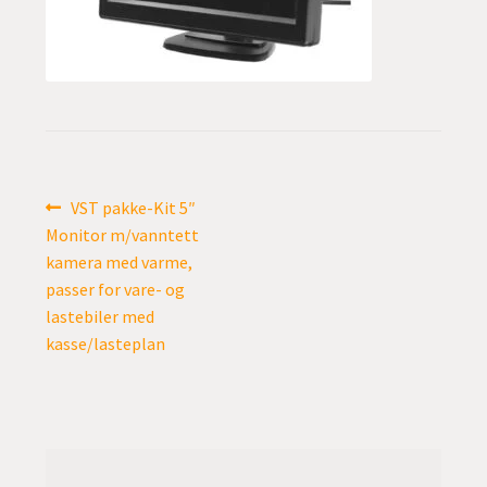
undermen
Fold
TILBUD
ut
undermen
Innleggsnavigasjon
Forrige
VST pakke-Kit 5″
innlegg:
Monitor m/vanntett
kamera med varme,
passer for vare- og
lastebiler med
kasse/lasteplan