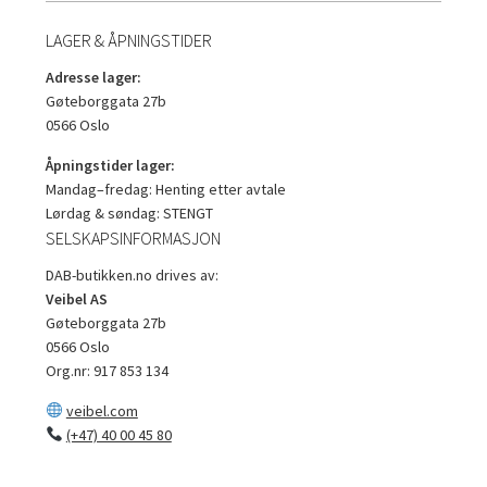
LAGER & ÅPNINGSTIDER
Adresse lager:
Gøteborggata 27b
0566 Oslo
Åpningstider lager:
Mandag–fredag: Henting etter avtale
Lørdag & søndag: STENGT
SELSKAPSINFORMASJON
DAB-butikken.no drives av:
Veibel AS
Gøteborggata 27b
0566 Oslo
Org.nr: 917 853 134
veibel.com
(+47) 40 00 45 80