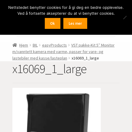
Nettstedet benytter cookies for å gi deg en bedre opplevelse.
Hopp
Hopp
Meny
Ved å fortsette aksepterer du at vi benytter cookies.
til
til
navigasjon
innhold
Ok
Les mer
Fold
BIL
Products
search
ut
undermen
Fold
FRITID
Hjem
BIL
easyProducts
VST pakke-Kit 5″ Monitor
ut
m/vanntett kamera med varme, passer for vare- og
undermen
Fold
HJEM – HOME
lastebiler med kasse/lasteplan
x16069_1_large
ut
x16069_1_large
undermen
Fold
NÆRING
ut
undermen
Fold
LYD
ut
undermen
Fold
KAMERA
ut
undermen
Fold
LED-butikken
ut