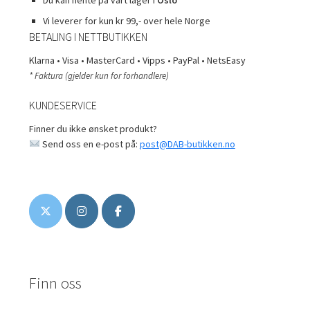
Du kan hente på vårt lager i
Oslo
Vi leverer for kun kr 99,- over hele Norge
BETALING I NETTBUTIKKEN
Klarna • Visa • MasterCard • Vipps • PayPal • NetsEasy
* Faktura (gjelder kun for forhandlere)
KUNDESERVICE
Finner du ikke ønsket produkt?
Send oss en e-post på:
post@DAB-butikken.no
Finn oss