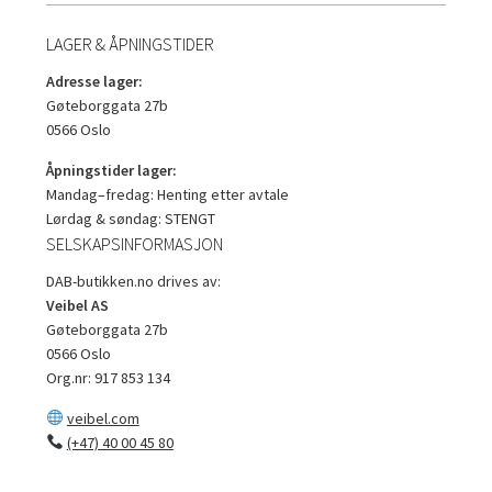
LAGER & ÅPNINGSTIDER
Adresse lager:
Gøteborggata 27b
0566 Oslo
Åpningstider lager:
Mandag–fredag: Henting etter avtale
Lørdag & søndag: STENGT
SELSKAPSINFORMASJON
DAB-butikken.no drives av:
Veibel AS
Gøteborggata 27b
0566 Oslo
Org.nr: 917 853 134
veibel.com
(+47) 40 00 45 80