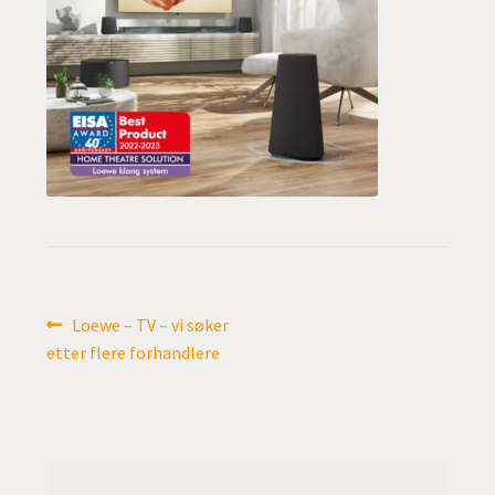
undermen
Fold
TILBUD
ut
undermen
Innleggsnavigasjon
Forrige
Loewe – TV – vi søker
innlegg:
etter flere forhandlere