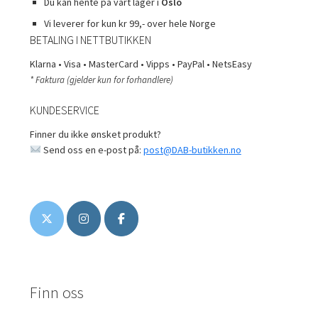
Du kan hente på vårt lager i
Oslo
Vi leverer for kun kr 99,- over hele Norge
BETALING I NETTBUTIKKEN
Klarna • Visa • MasterCard • Vipps • PayPal • NetsEasy
* Faktura (gjelder kun for forhandlere)
KUNDESERVICE
Finner du ikke ønsket produkt?
Send oss en e-post på:
post@DAB-butikken.no
Finn oss