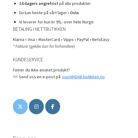
14 dagers angrefrist
på alle produkter
Du kan hente på vårt lager i
Oslo
Vi leverer for kun kr 99,- over hele Norge
BETALING I NETTBUTIKKEN
Klarna • Visa • MasterCard • Vipps • PayPal • NetsEasy
* Faktura (gjelder kun for forhandlere)
KUNDESERVICE
Finner du ikke ønsket produkt?
Send oss en e-post på:
post@DAB-butikken.no