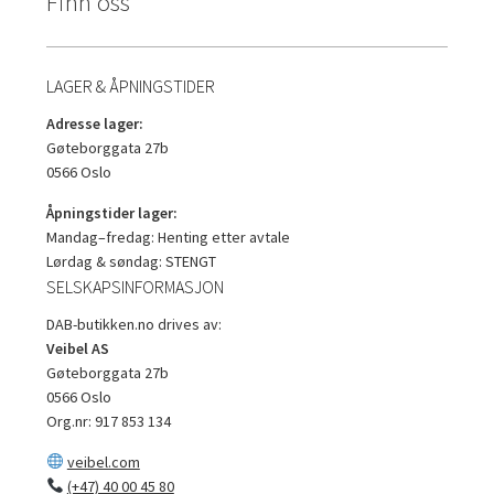
Finn oss
LAGER & ÅPNINGSTIDER
Adresse lager:
Gøteborggata 27b
0566 Oslo
Åpningstider lager:
Mandag–fredag: Henting etter avtale
Lørdag & søndag: STENGT
SELSKAPSINFORMASJON
DAB-butikken.no drives av:
Veibel AS
Gøteborggata 27b
0566 Oslo
Org.nr: 917 853 134
veibel.com
(+47) 40 00 45 80