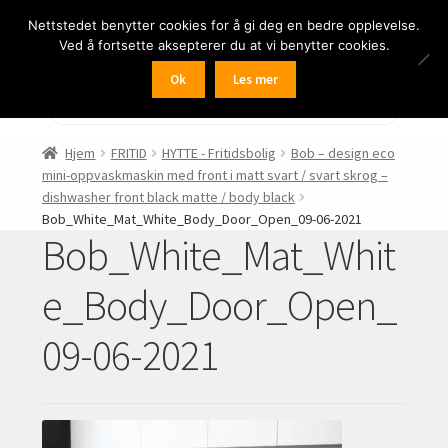
Nettstedet benytter cookies for å gi deg en bedre opplevelse.
Hopp
Hopp
Meny
Ved å fortsette aksepterer du at vi benytter cookies.
til
til
navigasjon
innhold
Ok
Les mer
Fold
BIL
Products
search
ut
undermen
Fold
FRITID
Hjem
FRITID
HYTTE - Fritidsbolig
Bob – design eco
ut
mini-oppvaskmaskin med front i matt svart / svart skrog –
undermen
Fold
HJEM – HOME
dishwasher front black matte / body black
ut
Bob_White_Mat_White_Body_Door_Open_09-06-2021
Bob_White_Mat_Whit
undermen
Fold
NÆRING
ut
e_Body_Door_Open_
undermen
Fold
LYD
ut
09-06-2021
undermen
Fold
KAMERA
ut
undermen
Fold
LED-butikken
ut