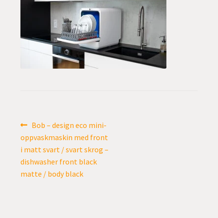
undermen
Fold
TILBUD
ut
undermen
Innleggsnavigasjon
Forrige
Bob – design eco mini-
innlegg:
oppvaskmaskin med front
i matt svart / svart skrog –
dishwasher front black
matte / body black