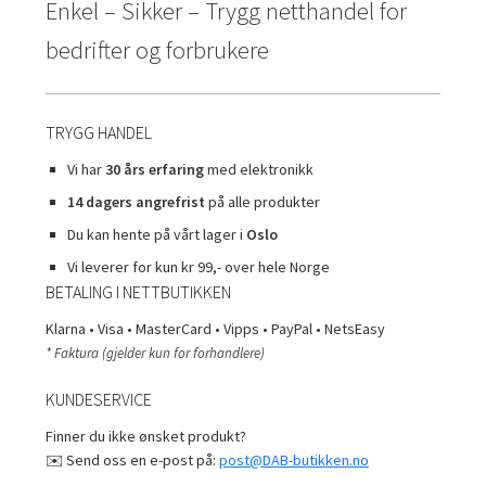
Enkel – Sikker – Trygg netthandel for
bedrifter og forbrukere
TRYGG HANDEL
Vi har
30 års erfaring
med elektronikk
14 dagers angrefrist
på alle produkter
Du kan hente på vårt lager i
Oslo
Vi leverer for kun kr 99,- over hele Norge
BETALING I NETTBUTIKKEN
Klarna • Visa • MasterCard • Vipps • PayPal • NetsEasy
* Faktura (gjelder kun for forhandlere)
KUNDESERVICE
Finner du ikke ønsket produkt?
✉️ Send oss en e-post på:
post@DAB-butikken.no