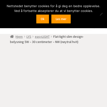
Nettstedet benytter cookies for å gi deg en bedre opplevelse.
Hopp
Hopp
Meny
Ved å fortsette aksepterer du at vi benytter cookies.
til
til
navigasjon
innhold
Ok
Les mer
Fold
BIL
Products
search
ut
undermen
Fold
FRITID
Hjem
LYS
easyLIGHT
Flat-light slim design-
ut
belysning 5W – 30 centimeter – NW (nøytral hvit)
undermen
Fold
HJEM – HOME
ut
undermen
Fold
NÆRING
ut
undermen
Fold
LYD
ut
undermen
Fold
KAMERA
ut
undermen
Fold
LED-butikken
ut