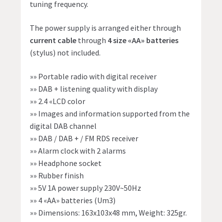
tuning frequency.
The power supply is arranged either through
current cable
through
4 size «AA» batteries
(stylus) not included.
»» Portable radio with digital receiver
»» DAB + listening quality with display
»» 2.4 «LCD color
»» Images and information supported from the
digital DAB channel
»» DAB / DAB + / FM RDS receiver
»» Alarm clock with 2 alarms
»» Headphone socket
»» Rubber finish
»» 5V 1A power supply 230V~50Hz
»» 4 «AA» batteries (Um3)
»» Dimensions: 163x103x48 mm, Weight: 325gr.