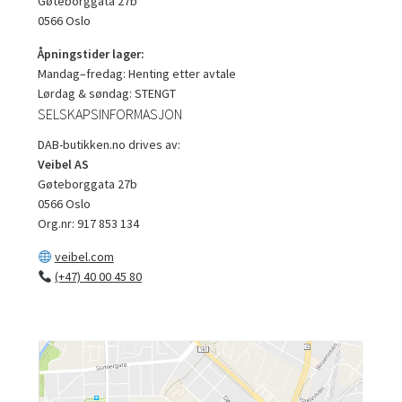
Gøteborggata 27b
0566 Oslo
Åpningstider lager:
Mandag–fredag: Henting etter avtale
Lørdag & søndag: STENGT
SELSKAPSINFORMASJON
DAB-butikken.no drives av:
Veibel AS
Gøteborggata 27b
0566 Oslo
Org.nr: 917 853 134
veibel.com
(+47) 40 00 45 80