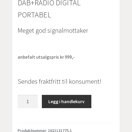
kr 999,00.
kr 599,00.
DAB+RADIO DIGITAL
PORTABEL
Meget god signalmottaker
anbefalt utsalgspris kr 999,-
Sendes fraktfritt til konsument!
Trevi
Legg i handlekurv
795
DAB+RADIO
med
2,4"
Produktnummer:
1621131775-1