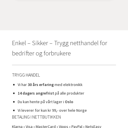
Enkel – Sikker – Trygg netthandel for
bedrifter og forbrukere
TRYGG HANDEL
Vi har
30 års erfaring
med elektronikk
14 dagers angrefrist
på alle produkter
Du kan hente på vårt lager i
Oslo
Vi leverer for kun kr 99,- over hele Norge
BETALING I NETTBUTIKKEN
Klarna • Visa • MasterCard • Vipps • PayPal • NetsEasy