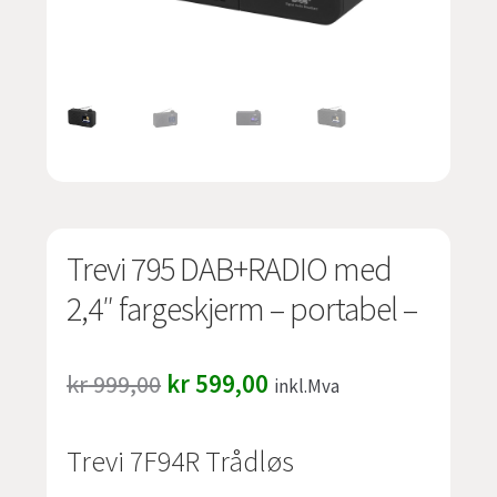
undermen
Fold
TILBUD
ut
undermen
Trevi 795 DAB+RADIO med
2,4″ fargeskjerm – portabel –
Opprinnelig
Nåværende
kr
999,00
kr
599,00
inkl.Mva
pris
pris
Trevi 7F94R Trådløs
var:
er: