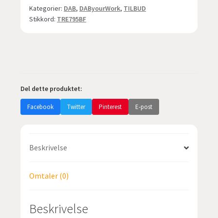
fargeskjerm
Kategorier:
DAB
,
DAByourWork
,
TILBUD
-
Stikkord:
TRE795BF
portabel
-
antall
Del dette produktet:
Facebook
Twitter
Pinterest
E-post
Beskrivelse
Omtaler (0)
Beskrivelse