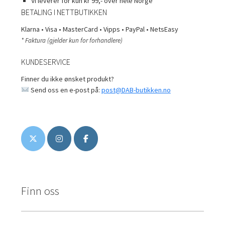
Vi leverer for kun kr 99,- over hele Norge
BETALING I NETTBUTIKKEN
Klarna • Visa • MasterCard • Vipps • PayPal • NetsEasy
* Faktura (gjelder kun for forhandlere)
KUNDESERVICE
Finner du ikke ønsket produkt?
Send oss en e-post på:
post@DAB-butikken.no
Finn oss