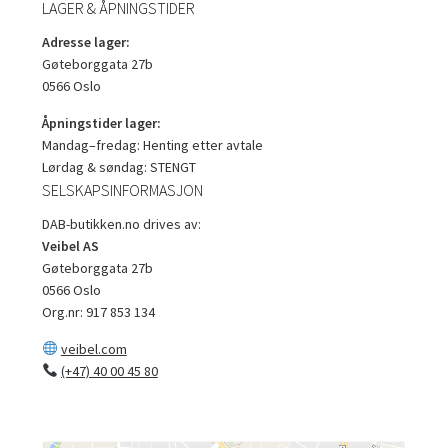
LAGER & ÅPNINGSTIDER
Adresse lager:
Gøteborggata 27b
0566 Oslo
Åpningstider lager:
Mandag–fredag: Henting etter avtale
Lørdag & søndag: STENGT
SELSKAPSINFORMASJON
DAB-butikken.no drives av:
Veibel AS
Gøteborggata 27b
0566 Oslo
Org.nr: 917 853 134
veibel.com
(+47) 40 00 45 80