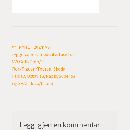
undermen
Fold
TILBUD
ut
undermen
Innleggsnavigasjon
Forrige
NYHET 2024! VST
innlegg:
ryggekamera med interface for
VW Golf/Polo/T-
Roc/Tiguan/Touran, Skoda
Fabia3/Octavia3/Rapid/Superb3
og SEAT Ibiza/Leon3
Legg igjen en kommentar