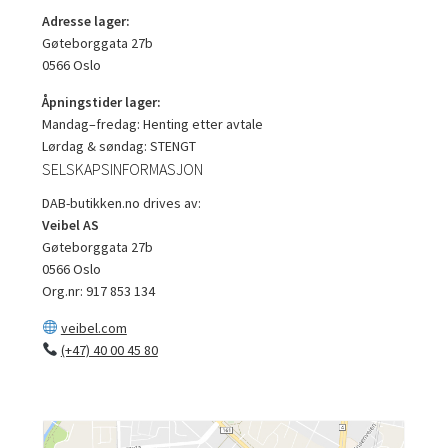
Adresse lager:
Gøteborggata 27b
0566 Oslo
Åpningstider lager:
Mandag–fredag: Henting etter avtale
Lørdag & søndag: STENGT
SELSKAPSINFORMASJON
DAB-butikken.no drives av:
Veibel AS
Gøteborggata 27b
0566 Oslo
Org.nr: 917 853 134
veibel.com
(+47) 40 00 45 80