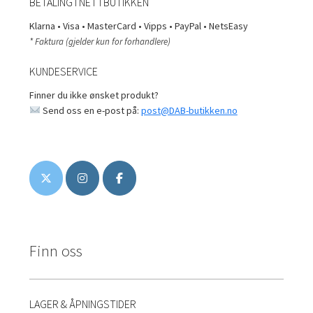
BETALING I NETTBUTIKKEN
Klarna • Visa • MasterCard • Vipps • PayPal • NetsEasy
* Faktura (gjelder kun for forhandlere)
KUNDESERVICE
Finner du ikke ønsket produkt?
Send oss en e-post på:
post@DAB-butikken.no
Finn oss
LAGER & ÅPNINGSTIDER