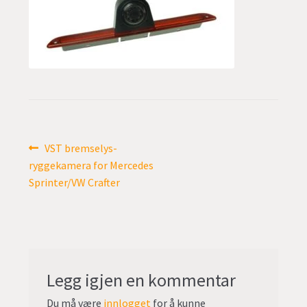
undermen
Fold
TILBUD
ut
undermen
Innleggsnavigasjon
Forrige
VST bremselys-
innlegg:
ryggekamera for Mercedes
Sprinter/VW Crafter
Legg igjen en kommentar
Du må være
innlogget
for å kunne