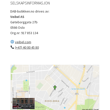
SELSKAPSINFORMASJON
DAB-butikken.no drives av:
Veibel AS
Gøteborggata 27b
0566 Oslo
Org.nr: 917 853 134
veibel.com
(+47) 40 00 45 80