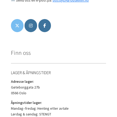
Send oss en e-post på:
post@DAB-butikken.no
Finn oss
LAGER & ÅPNINGSTIDER
Adresse lager:
Gøteborggata 27b
0566 Oslo
Åpningstider lager:
Mandag–fredag: Henting etter avtale
Lørdag & søndag: STENGT