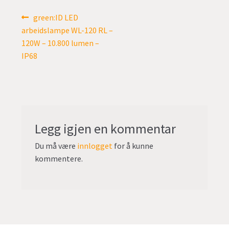
undermen
Fold
TILBUD
Innleggsnavigasjon
Forrige
green:ID LED
ut
innlegg:
arbeidslampe WL-120 RL –
undermen
120W – 10.800 lumen –
IP68
Legg igjen en kommentar
Du må være
innlogget
for å kunne
kommentere.