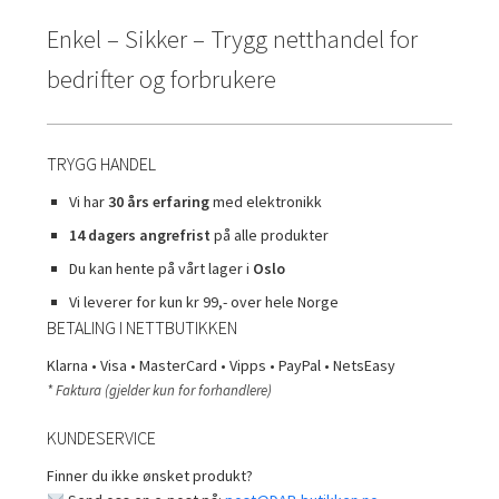
Enkel – Sikker – Trygg netthandel for
bedrifter og forbrukere
TRYGG HANDEL
Vi har
30 års erfaring
med elektronikk
14 dagers angrefrist
på alle produkter
Du kan hente på vårt lager i
Oslo
Vi leverer for kun kr 99,- over hele Norge
BETALING I NETTBUTIKKEN
Klarna • Visa • MasterCard • Vipps • PayPal • NetsEasy
* Faktura (gjelder kun for forhandlere)
KUNDESERVICE
Finner du ikke ønsket produkt?