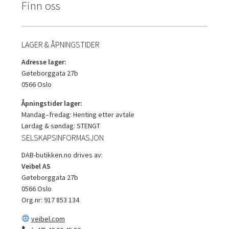
Finn oss
LAGER & ÅPNINGSTIDER
Adresse lager:
Gøteborggata 27b
0566 Oslo
Åpningstider lager:
Mandag–fredag: Henting etter avtale
Lørdag & søndag: STENGT
SELSKAPSINFORMASJON
DAB-butikken.no drives av:
Veibel AS
Gøteborggata 27b
0566 Oslo
Org.nr: 917 853 134
veibel.com