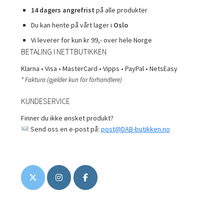
14 dagers angrefrist
på alle produkter
Du kan hente på vårt lager i
Oslo
Vi leverer for kun kr 99,- over hele Norge
BETALING I NETTBUTIKKEN
Klarna • Visa • MasterCard • Vipps • PayPal • NetsEasy
* Faktura (gjelder kun for forhandlere)
KUNDESERVICE
Finner du ikke ønsket produkt?
Send oss en e-post på:
post@DAB-butikken.no