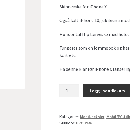
Skinnveske for iPhone X
Også kalt iPhone 10, jubileumsmodel
Horisontal flip lærveske med holder
Fungerer som en lommebok og har f
kort etc.
Ha denne klar før iPhone X lanserin
Skinnveske
Legg i handlekurv
for
iPhoneX
(10)
white
Kategorier:
Mobil-deksler
,
Mobil/PC-til
Stikkord:
PROIP8W
antall