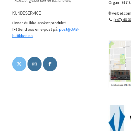
* Faktura (gjelder kun for forhandlere)
Org.nr: 917 8
KUNDESERVICE
🌐
veibel.co
📞
(+47) 40 0
Finner du ikke ønsket produkt?
✉️ Send oss en e-post på:
post@DAB-
butikken.no