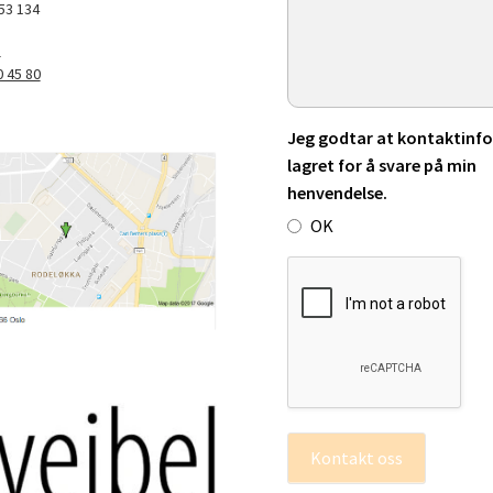
53 134
m
0 45 80
Jeg godtar at kontaktinfo 
lagret for å svare på min
henvendelse.
OK
Kontakt oss