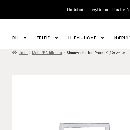
Hopp
Hopp
Nettstedet benytter cookies for å 
til
til
navigasjon
innhold
BIL
FRITID
HJEM – HOME
NÆRIN
Hjem
Mobil/PC-tilbehør
Skinnveske for iPhoneX (10) white