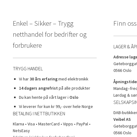
Enkel – Sikker – Trygg
Finn oss
netthandel for bedrifter og
forbrukere
LAGER & ÅP
Adresse lage
Gøteborggat
TRYGG HANDEL
0566 Oslo
Vi har
30 års erfaring
med elektronikk
Åpningstider
14 dagers angrefrist
på alle produkter
Mandag–freda
Lørdag & sø
Du kan hente på vårt lager i
Oslo
SELSKAPSI
Vi leverer for kun kr 99,- over hele Norge
DAB-butikken
BETALING I NETTBUTIKKEN
Veibel AS
Klarna • Visa • MasterCard • Vipps • PayPal •
Gøteborggat
NetsEasy
0566 Oslo