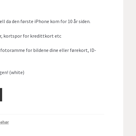
l da den første iPhone kom for 10 år siden.
, kortspor for kredittkort etc
otoramme for bildene dine eller førekort, ID-
gen! (white)
behør