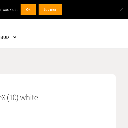
Products
r cookies.
Ok
Les mer
 / Registrer
search
LBUD
X (10) white