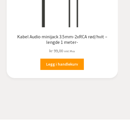
Kabel Audio minijack 3.5mm-2xRCA rød/hvit –
lengde 1 meter-
kr
99,00
inkl.Mva
Legg i handlekurv