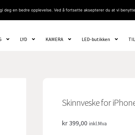
gi deg en bedre opplevelse. Ved å fortsette aksepterer du at vi benytte
Om Oss
Logg inn
G
LYD
KAMERA
LED-butikken
TI
Skinnveske for iPhone
kr
399,00
inkl.Mva