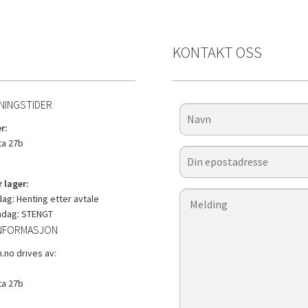
KONTAKT OSS
NINGSTIDER
r:
a 27b
 lager:
g: Henting etter avtale
ndag: STENGT
NFORMASJON
.no drives av:
a 27b