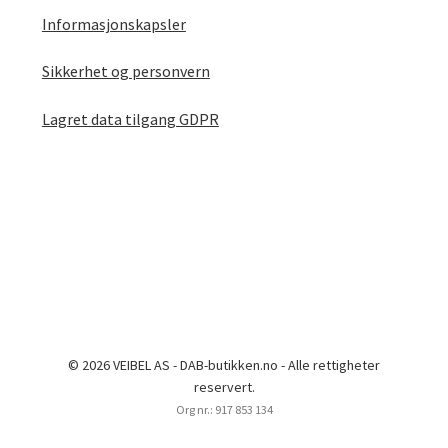
Informasjonskapsler
Sikkerhet og personvern
Lagret data tilgang GDPR
© 2026 VEIBEL AS - DAB-butikken.no - Alle rettigheter
reservert.
Org nr.: 917 853 134