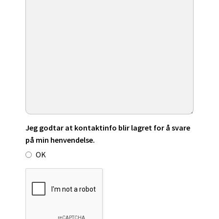
Jeg godtar at kontaktinfo blir lagret for å svare
på min henvendelse.
OK