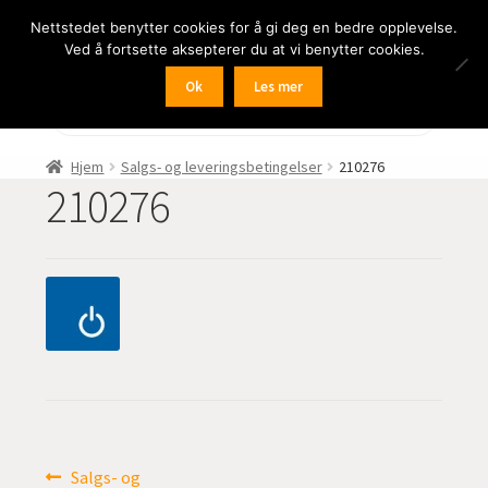
Nettstedet benytter cookies for å gi deg en bedre opplevelse.
Hopp
Hopp
Meny
Ved å fortsette aksepterer du at vi benytter cookies.
til
til
navigasjon
innhold
Ok
Les mer
Fold
BIL
Products
search
ut
undermen
Fold
FRITID
Hjem
Salgs- og leveringsbetingelser
210276
ut
210276
undermen
Fold
HJEM – HOME
ut
undermen
Fold
NÆRING
ut
undermen
Fold
LYD
ut
undermen
Fold
KAMERA
ut
undermen
Fold
LED-butikken
ut
Innleggsnavigasjon
Forrige
Salgs- og