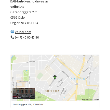
DAB-butikken.no drives av:
Veibel AS
Gøteborggata 27b
0566 Oslo
Org.nr: 917 853 134
veibel.com
(+47) 40 00 45 80