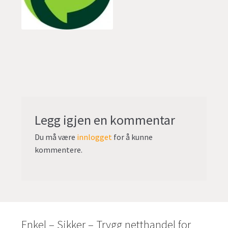
undermen
Fold
TILBUD
ut
undermen
Legg igjen en kommentar
Du må være
innlogget
for å kunne
kommentere.
Enkel – Sikker – Trygg netthandel for