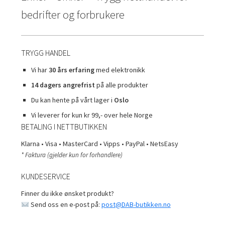
bedrifter og forbrukere
TRYGG HANDEL
Vi har
30 års erfaring
med elektronikk
14 dagers angrefrist
på alle produkter
Du kan hente på vårt lager i
Oslo
Vi leverer for kun kr 99,- over hele Norge
BETALING I NETTBUTIKKEN
Klarna • Visa • MasterCard • Vipps • PayPal • NetsEasy
* Faktura (gjelder kun for forhandlere)
KUNDESERVICE
Finner du ikke ønsket produkt?
Send oss en e-post på:
post@DAB-butikken.no